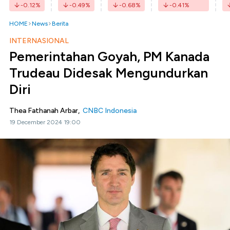
-0.12
%
-0.49
%
-0.68
%
-0.41
%
HOME
News
Berita
INTERNASIONAL
Pemerintahan Goyah, PM Kanada
Trudeau Didesak Mengundurkan
Diri
Thea Fathanah Arbar,
CNBC Indonesia
19 December 2024 19:00