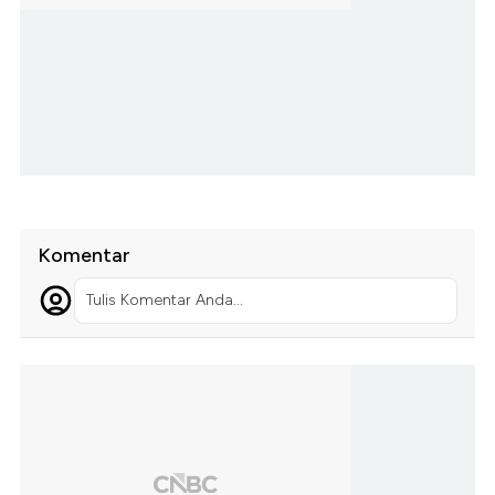
Komentar
Tulis Komentar Anda...