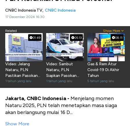
CNBC Indonesia TV,
CNBC Indonesia
17 December 2024 16:30
Related
Show More
01:49
05:13
08:11
Video: Jelang
Video: Sambut
Gas & Rem Atur
Nataru, PLN
Nataru, PLN
Covid-19 Di Akhir
Pastikan Pasokan
Siapkan Pasokan
Tahun
Listrik Tetap
1 tahun yang lalu
Listrik Hingga 53
1 tahun yang lalu
5 tahun yang lalu
Terjaga
Gigawatt
Jakarta, CNBC Indonesia -
Menjelang momen
Nataru 2025, PLN telah menetapkan masa siaga
akan berlangsung mulai 16 D...
Show More