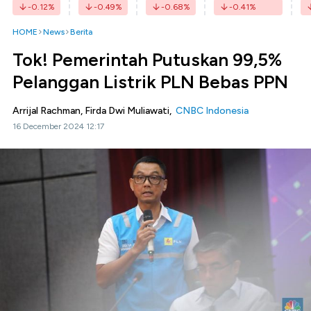
-0.12
%
-0.49
%
-0.68
%
-0.41
%
HOME
News
Berita
Tok! Pemerintah Putuskan 99,5%
Pelanggan Listrik PLN Bebas PPN
Arrijal Rachman, Firda Dwi Muliawati,
CNBC Indonesia
16 December 2024 12:17