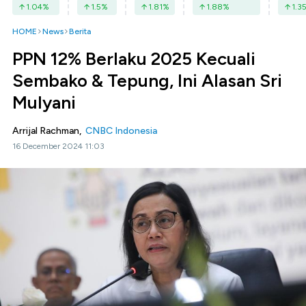
1.04
%
1.5
%
1.81
%
1.88
%
1.3
HOME
News
Berita
PPN 12% Berlaku 2025 Kecuali
Sembako & Tepung, Ini Alasan Sri
Mulyani
Arrijal Rachman,
CNBC Indonesia
16 December 2024 11:03