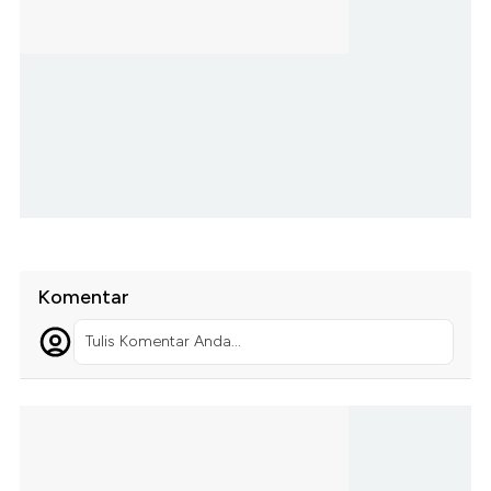
Komentar
Tulis Komentar Anda...