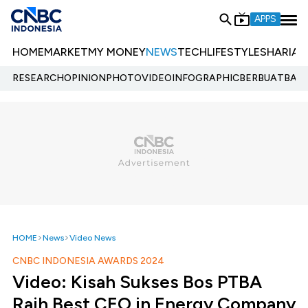
APPS
HOME
MARKET
MY MONEY
NEWS
TECH
LIFESTYLE
SHARIA
E
RESEARCH
OPINION
PHOTO
VIDEO
INFOGRAPHIC
BERBUATBAIK.
HOME
News
Video News
CNBC INDONESIA AWARDS 2024
Video: Kisah Sukses Bos PTBA
Raih Best CEO in Energy Company