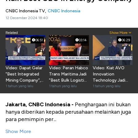
CNBC Indonesia TV,
CNBC Indonesia
12 December 2024 18:40
Related
Show More
06:51
03:14
06:29
Video: Dapat Gelar
Video: Peran Habco
Video: Kiat AVO
"Best Integrated
Trans Maritima Jadi
Innovation
Mining Company",
"Best Bulk Logistics
Technology Jadi
Ini Kata Freeport
1 tahun yang lalu
Provider"
1 tahun yang lalu
Innovative Beauty
1 tahun yang lalu
Company
Jakarta, CNBC Indonesia -
Penghargaan ini bukan
hanya diberikan kepada perusahaan melainkan juga
para pemimpin per...
Show More