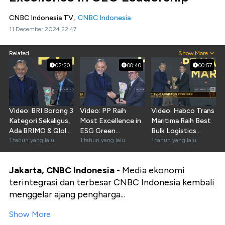
CNBC Indonesia TV,
CNBC Indonesia
11 December 2024 22:47
Related
Show More
02:20
00:40
00:57
Video: BRI Borong 3
Video: PP Raih
Video: Habco Trans
Kategori Sekaligus,
Most Excellence in
Maritima Raih Best
Ada BRIMO & Qlola
ESG Green
Bulk Logistics
by BRI
1 tahun yang lalu
Construction
1 tahun yang lalu
Provider
1 tahun yang lalu
Practices
Jakarta, CNBC Indonesia
- Media ekonomi
terintegrasi dan terbesar CNBC Indonesia kembali
menggelar ajang pengharga...
Show More