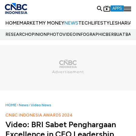
APPS
HOME
MARKET
MY MONEY
NEWS
TECH
LIFESTYLE
SHARIA
E
RESEARCH
OPINION
PHOTO
VIDEO
INFOGRAPHIC
BERBUATBAIK.
HOME
News
Video News
CNBC INDONESIA AWARDS 2024
Video: BRI Sabet Penghargaan
Excellence in CEO Leadership