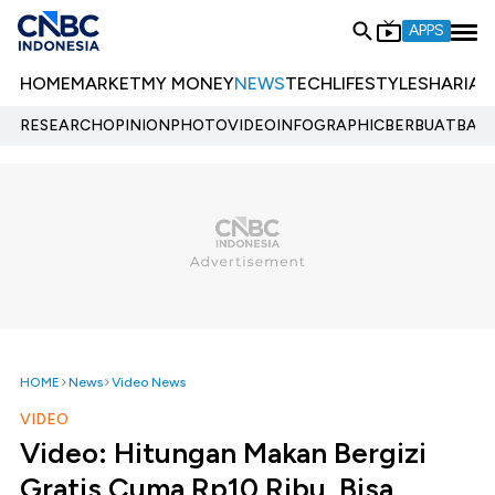
APPS
HOME
MARKET
MY MONEY
NEWS
TECH
LIFESTYLE
SHARIA
E
RESEARCH
OPINION
PHOTO
VIDEO
INFOGRAPHIC
BERBUATBAIK.
HOME
News
Video News
VIDEO
Video: Hitungan Makan Bergizi
Gratis Cuma Rp10 Ribu, Bisa