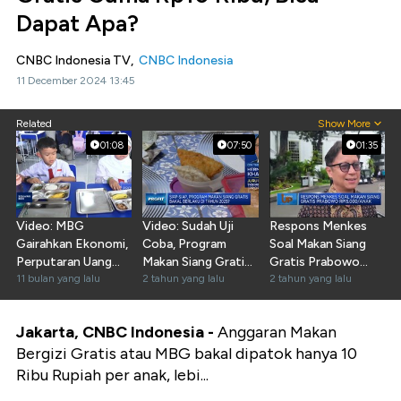
Dapat Apa?
CNBC Indonesia TV,
CNBC Indonesia
11 December 2024 13:45
Related
Show More
01:08
07:50
01:35
Video: MBG
Video: Sudah Uji
Respons Menkes
Gairahkan Ekonomi,
Coba, Program
Soal Makan Siang
Perputaran Uang
Makan Siang Gratis
Gratis Prabowo
Tembus Rp28
11 bulan yang lalu
Bakal Berlaku 2025?
2 tahun yang lalu
Rp15.000/Anak
2 tahun yang lalu
Triliun
Jakarta, CNBC Indonesia -
Anggaran Makan
Bergizi Gratis atau MBG bakal dipatok hanya 10
Ribu Rupiah per anak, lebi...