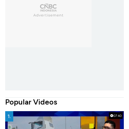
Popular Videos
1.
07:40