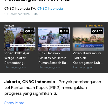
CNBC Indonesia TV,
CNBC Indonesia
10 December 2024 18:34
Related
Show More
11:43
16:31
04:07
Video: PIK2 Ajak
PIK2 Hadirkan
Video: Kawasan Ini
Warga Sekitar
Fasilitas Air Bersih -
Hadirkan
Berkembang
Rumah Sampah Bagi
Keberagaman Kultur
Bersama
1 tahun yang lalu
Warga Sekitar
1 tahun yang lalu
& Agama
1 tahun yang lalu
Jakarta, CNBC Indonesia
- Proyek pembangunan
tol Pantai Indah Kapuk (PIK2) menunjukkan
progress yang signifikan. S...
Show More