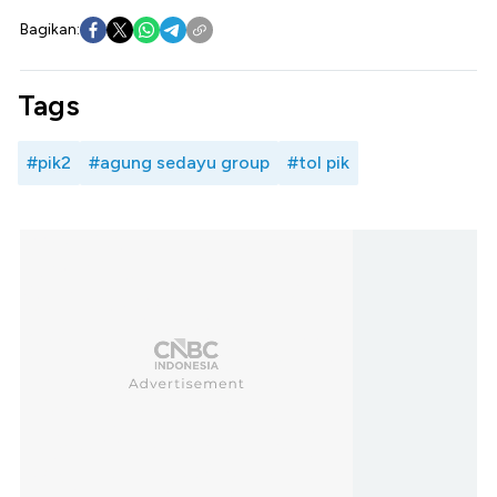
Bagikan:
Tags
#pik2
#agung sedayu group
#tol pik