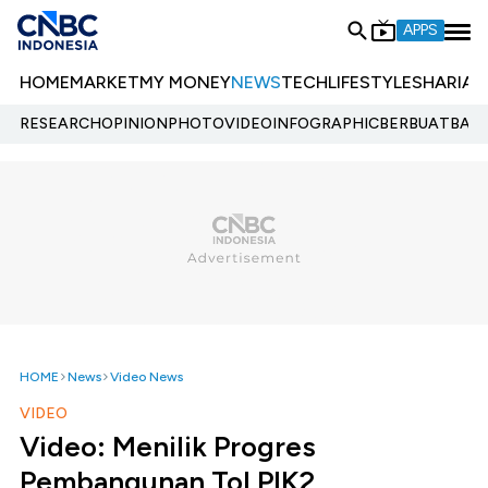
APPS
HOME
MARKET
MY MONEY
NEWS
TECH
LIFESTYLE
SHARIA
E
RESEARCH
OPINION
PHOTO
VIDEO
INFOGRAPHIC
BERBUATBAIK.
HOME
News
Video News
VIDEO
Video: Menilik Progres
Pembangunan Tol PIK2