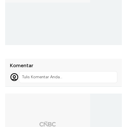
Komentar
Tulis Komentar Anda...