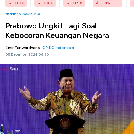
-0.69
%
-0.96
%
-0.89
%
-1.18
%
HOME
News
Berita
Prabowo Ungkit Lagi Soal
Kebocoran Keuangan Negara
Emir Yanwardhana,
CNBC Indonesia
05 December 2024 08:30