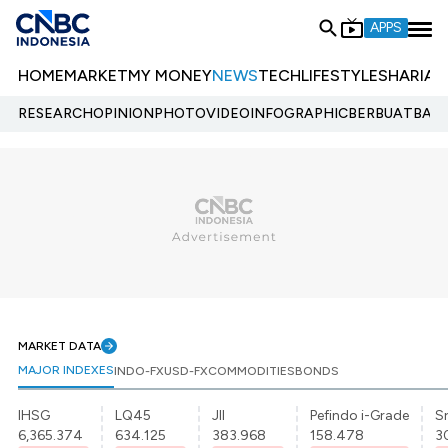
APPS
HOME
MARKET
MY MONEY
NEWS
TECH
LIFESTYLE
SHARIA
E
RESEARCH
OPINION
PHOTO
VIDEO
INFOGRAPHIC
BERBUATBAIK.
MARKET DATA
MAJOR INDEXES
INDO-FX
USD-FX
COMMODITIES
BONDS
IHSG
LQ45
JII
Pefindo i-Grade
Sr
6,365.374
634.125
383.968
158.478
3