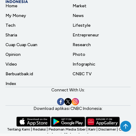
Home
Market
My Money
News
Tech
Lifestyle
Sharia
Entrepreneur
Cuap Cuap Cuan
Research
Opinion
Photo
Video
Infographic
Berbuatbaik.id
CNBC TV
Index
Connect With Us:
Download aplikasi CNBC Indonesia:
Tentang Kami
|
Redaksi
|
Pedoman Media Siber
|
Karir
|
Disclaimer
|
CNBC
Indonesia My Investment