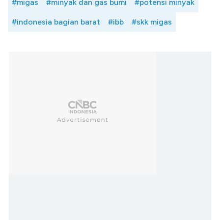
#migas
#minyak dan gas bumi
#potensi minyak
#indonesia bagian barat
#ibb
#skk migas