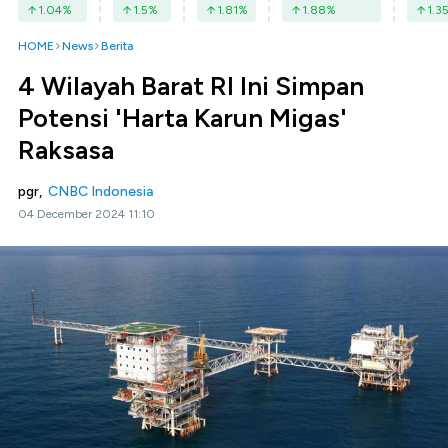
1.04
%
1.5
%
1.81
%
1.88
%
1.3
HOME
News
Berita
4 Wilayah Barat RI Ini Simpan
Potensi 'Harta Karun Migas'
Raksasa
pgr,
CNBC Indonesia
04 December 2024 11:10