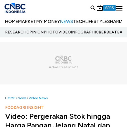
APPS
HOME
MARKET
MY MONEY
NEWS
TECH
LIFESTYLE
SHARIA
E
RESEARCH
OPINION
PHOTO
VIDEO
INFOGRAPHIC
BERBUATBAIK.
HOME
News
Video News
FOODAGRI INSIGHT
Video: Pergerakan Stok hingga
Harga Pangan Jelang Natal dan