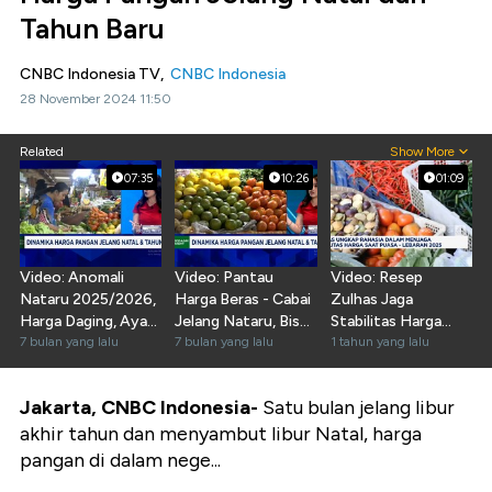
Tahun Baru
CNBC Indonesia TV,
CNBC Indonesia
28 November 2024 11:50
Related
Show More
07:35
10:26
01:09
Video: Anomali
Video: Pantau
Video: Resep
Nataru 2025/2026,
Harga Beras - Cabai
Zulhas Jaga
Harga Daging, Ayam
Jelang Nataru, Bisa
Stabilitas Harga
- Cokelat Stabil
7 bulan yang lalu
Dijaga Stabil?
7 bulan yang lalu
Saat Puasa hingga
1 tahun yang lalu
Lebaran
Jakarta, CNBC Indonesia-
Satu bulan jelang libur
akhir tahun dan menyambut libur Natal, harga
pangan di dalam nege...