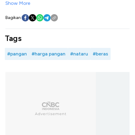
Show More
Bagikan:
Tags
#pangan
#harga pangan
#nataru
#beras