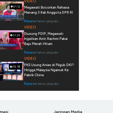
VIDEO
01:12
Megawati Bocorkan Rahasia
Menang 3 Kali Anggota DPR RI
News
1 tahun yang lalu
VIDEO
Diusung PDIP, Megawati
01:25
Ingatkan Airin Rachmi Pakai
Baju Merah Hitam
News
1 tahun yang lalu
VIDEO
PKS Usung Anies di Pilgub DKI?
05:18
Hingga Malaysia Ngamuk Ke
Pabrik China
News
2 tahun yang lalu
rmasi
Jaringan Media