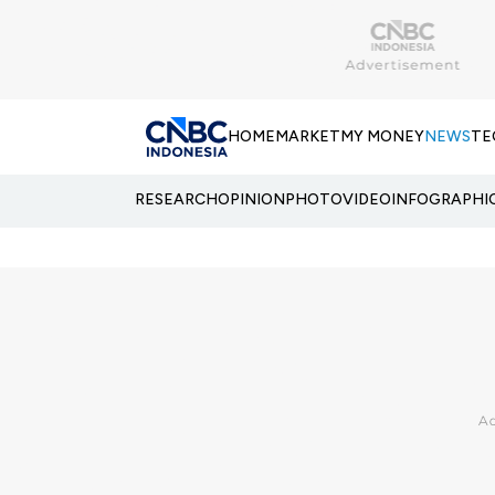
HOME
MARKET
MY MONEY
NEWS
TE
RESEARCH
OPINION
PHOTO
VIDEO
INFOGRAPHI