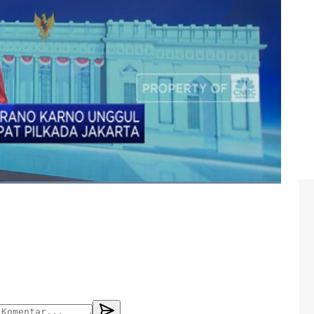
o karno
#pilgub dki