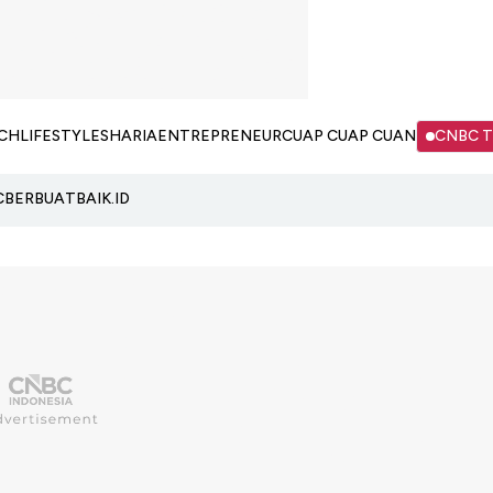
CH
LIFESTYLE
SHARIA
ENTREPRENEUR
CUAP CUAP CUAN
CNBC 
C
BERBUATBAIK.ID