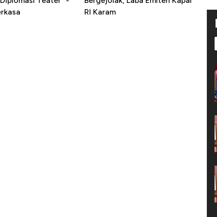
Diplomasi Teater" -
Bergejolak, Laba Emiten Kapal
erkasa
RI Karam