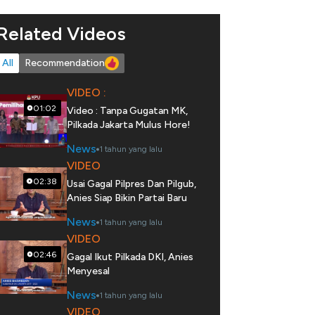
Related Videos
All
Recommendation
VIDEO :
01:02
Video : Tanpa Gugatan MK,
Pilkada Jakarta Mulus Hore!
News
1 tahun yang lalu
VIDEO
02:38
Usai Gagal Pilpres Dan Pilgub,
Anies Siap Bikin Partai Baru
News
1 tahun yang lalu
VIDEO
02:46
Gagal Ikut Pilkada DKI, Anies
Menyesal
News
1 tahun yang lalu
VIDEO