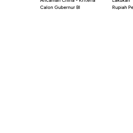
Ancaman China - Kriteria
Lakukan "
Calon Gubernur BI
Rupiah P