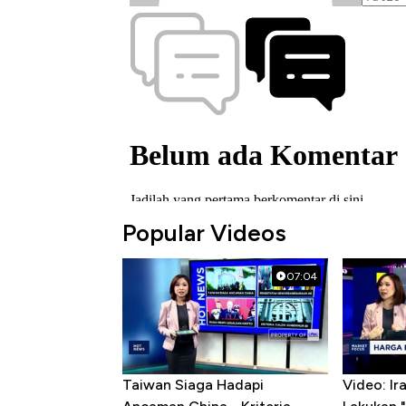
Popular Videos
07:04
Taiwan Siaga Hadapi
Video: I