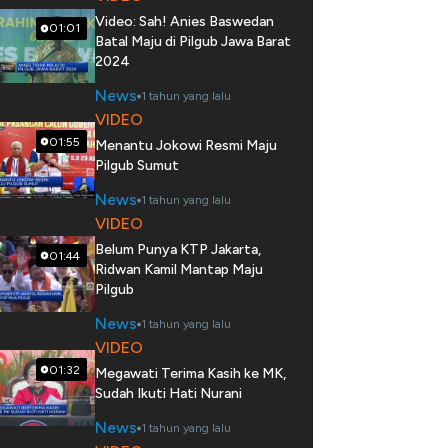
Video: Sah! Anies Baswedan
01:01
Batal Maju di Pilgub Jawa Barat
2024
News
1 tahun yang lalu
VIDEO
01:55
Menantu Jokowi Resmi Maju
Pilgub Sumut
News
1 tahun yang lalu
VIDEO
Belum Punya KTP Jakarta,
01:44
Ridwan Kamil Mantap Maju
Pilgub
News
1 tahun yang lalu
VIDEO
01:32
Megawati Terima Kasih ke MK,
Sudah Ikuti Hati Nurani
News
1 tahun yang lalu