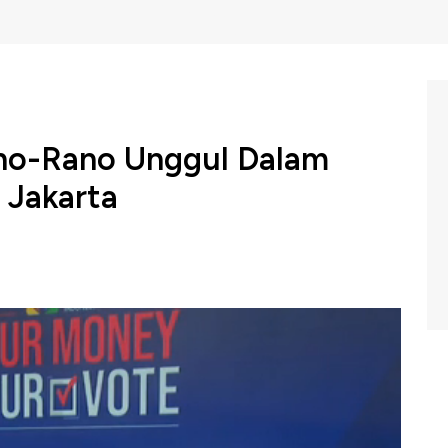
no-Rano Unggul Dalam
 Jakarta
no Anung - Rano Karno unggul dari dua paslon lainnya
ount empat lembaga Survei di Pilgub Jakarta 2024.
C Indonesia (Senin, 28/11/2024) berikut ini.