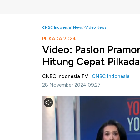
CNBC Indonesia
News
Video News
PILKADA 2024
Video: Paslon Pramo
Hitung Cepat Pilkada
CNBC Indonesia TV,
CNBC Indonesia
28 November 2024 09:27
Jakarta, CNBC Indonesia -
Pasangan Pramo
dalam hasil akhir hitung cepat atau Quick C
Selengkapnya dalam program Squawk Box CNB