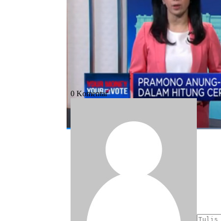
Bagikan:
#pilgub 2024
#pilkada
#pramono-ran