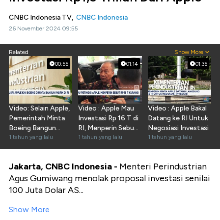
CNBC Indonesia TV,
CNBC Indonesia
26 November 2024 09:55
Related
Show More
00:55
01:14
01:35
Video: Selain Apple,
Video : Apple Mau
Video : Apple Bakal
Pemerintah Minta
Investasi Rp 16 T di
Datang ke RI Untuk
Boeing Bangun
RI, Menperin Sebut
Negosiasi Investasi
Pabrik di RI
1 tahun yang lalu
Masih Kurang
1 tahun yang lalu
1 tahun yang lalu
Jakarta, CNBC Indonesia -
Menteri Perindustrian
Agus Gumiwang menolak proposal investasi senilai
100 Juta Dolar AS...
Show More