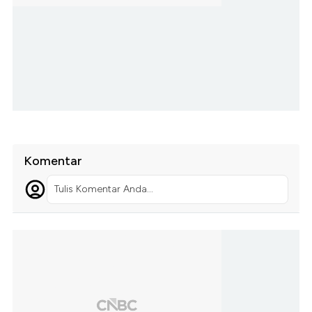
Komentar
Tulis Komentar Anda...