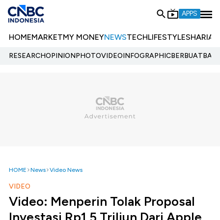
APPS
HOME
MARKET
MY MONEY
NEWS
TECH
LIFESTYLE
SHARIA
E
RESEARCH
OPINION
PHOTO
VIDEO
INFOGRAPHIC
BERBUATBAIK.
HOME
News
Video News
VIDEO
Video: Menperin Tolak Proposal
Investasi Rp1,5 Triliun Dari Apple