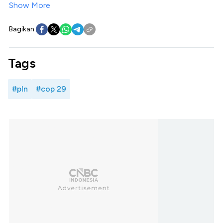
Show More
Bagikan:
Tags
#pln
#cop 29