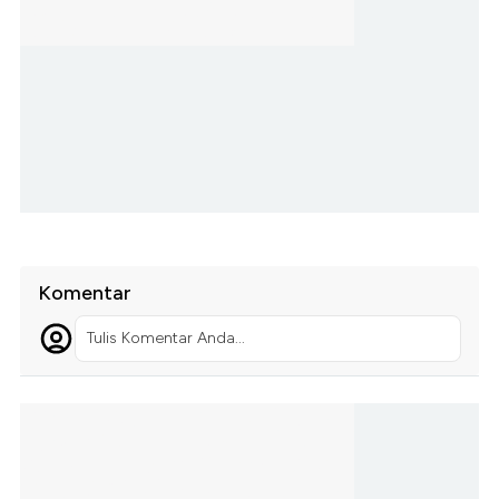
Komentar
Tulis Komentar Anda...