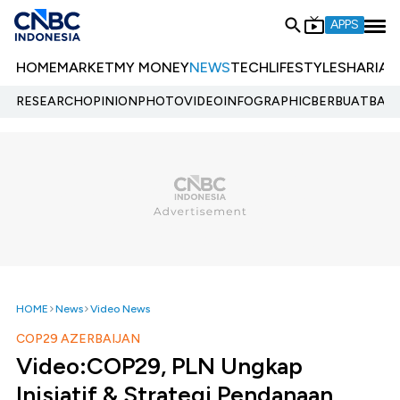
APPS
HOME
MARKET
MY MONEY
NEWS
TECH
LIFESTYLE
SHARIA
E
RESEARCH
OPINION
PHOTO
VIDEO
INFOGRAPHIC
BERBUATBAIK.
HOME
News
Video News
COP29 AZERBAIJAN
Video:COP29, PLN Ungkap
Inisiatif & Strategi Pendanaan