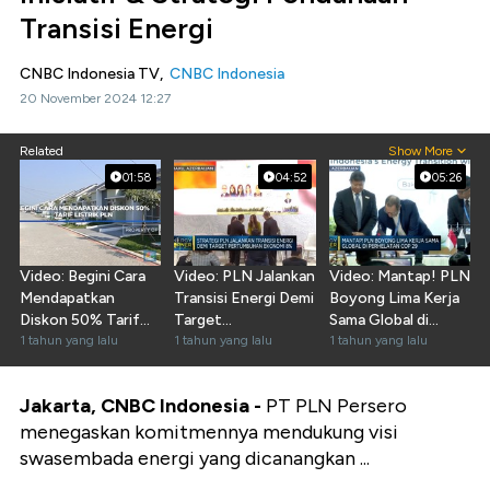
Transisi Energi
CNBC Indonesia TV,
CNBC Indonesia
20 November 2024 12:27
Related
Show More
01:58
04:52
05:26
Video: Begini Cara
Video: PLN Jalankan
Video: Mantap! PLN
Mendapatkan
Transisi Energi Demi
Boyong Lima Kerja
Diskon 50% Tarif
Target
Sama Global di
Listrik PLN
1 tahun yang lalu
Pertumbuhan
1 tahun yang lalu
Perhelatan COP29
1 tahun yang lalu
Ekonomi
Jakarta, CNBC Indonesia -
PT PLN Persero
menegaskan komitmennya mendukung visi
swasembada energi yang dicanangkan ...