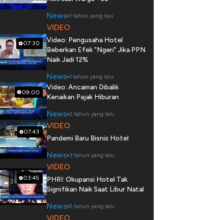
News
1 tahun yang lalu
VIDEO
Video: Pengusaha Hotel
07:30
Beberkan Efek "Ngeri" Jika PPN
Naik Jadi 12%
News
1 tahun yang lalu
Video: Ancaman Dibalik
09:00
Kenaikan Pajak Hiburan
News
2 tahun yang lalu
VIDEO
07:43
Pandemi Baru Bisnis Hotel
News
3 tahun yang lalu
VIDEO
03:45
PHRI: Okupansi Hotel Tak
Signifikan Naik Saat Libur Natal
News
5 tahun yang lalu
VIDEO