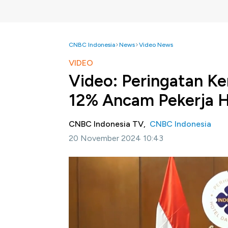
CNBC Indonesia
News
Video News
VIDEO
Video: Peringatan K
12% Ancam Pekerja H
CNBC Indonesia TV,
CNBC Indonesia
20 November 2024 10:43
Jakarta, CNBC Indonesia -
Ketua Umum Per
Hariyadi Sukamdani memberikan peringatan k
PPN menjadi 12 persen. Menurutnya, kebij
nasib para pekerja.
Selengkapnya dalam program Squawk Box CNB