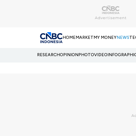
HOME
MARKET
MY MONEY
NEWS
TE
RESEARCH
OPINION
PHOTO
VIDEO
INFOGRAPHI