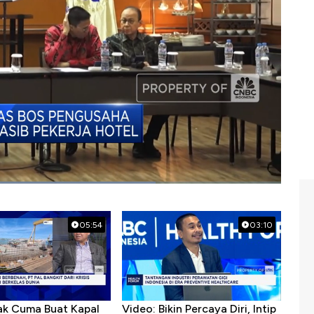
05:54
03:10
ak Cuma Buat Kapal
Video: Bikin Percaya Diri, Intip