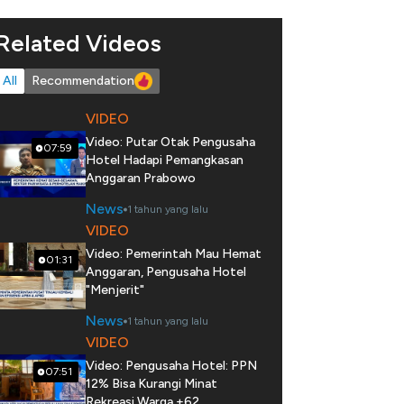
Related Videos
All
Recommendation
VIDEO
Video: Putar Otak Pengusaha
07:59
Hotel Hadapi Pemangkasan
Anggaran Prabowo
News
1 tahun yang lalu
VIDEO
Video: Pemerintah Mau Hemat
01:31
Anggaran, Pengusaha Hotel
"Menjerit"
News
1 tahun yang lalu
VIDEO
Video: Pengusaha Hotel: PPN
07:51
12% Bisa Kurangi Minat
Rekreasi Warga +62