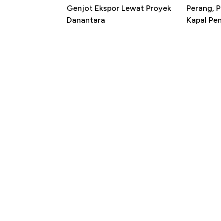
Genjot Ekspor Lewat Proyek
Perang, 
Danantara
Kapal P