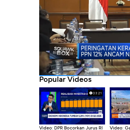
Bagikan:
#phri
#hotel
#ppn
#ppn 12%
Popular Videos
03:21
Video: DPR Bocorkan Jurus RI
Video: G