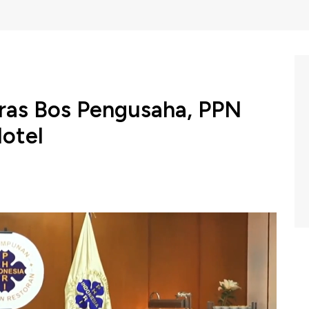
eras Bos Pengusaha, PPN
otel
himpunan Hotel dan Restoran Indonesia, PHRI,
eras terhadap dampak kenaikan pajak pertambahan nilai,
akan ini akan memicu efek domino, bahkan mengancam
C Indonesia (Rabu, 20/11/2024) berikut ini.