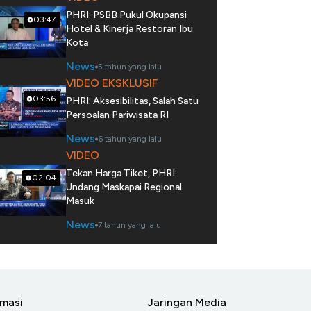
PHRI: PSBB Pukul Okupansi
03:47
Hotel & Kinerja Restoran Ibu
Kota
News
5 tahun yang lalu
VIDEO EKSKLUSIF
03:56
PHRI: Aksesibilitas, Salah Satu
Persoalan Pariwisata RI
News
6 tahun yang lalu
VIDEO
Tekan Harga Tiket, PHRI:
02:04
Undang Maskapai Regional
Masuk
News
7 tahun yang lalu
rmasi
Jaringan Media