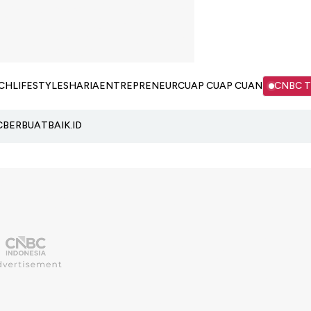
CH
LIFESTYLE
SHARIA
ENTREPRENEUR
CUAP CUAP CUAN
CNBC 
C
BERBUATBAIK.ID