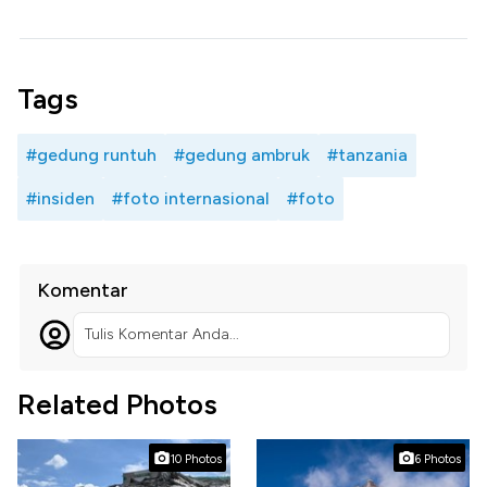
Tags
#gedung runtuh
#gedung ambruk
#tanzania
#insiden
#foto internasional
#foto
Komentar
Tulis Komentar Anda...
Related Photos
10 Photos
6 Photos