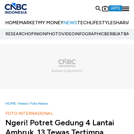
APPS
HOME
MARKET
MY MONEY
NEWS
TECH
LIFESTYLE
SHARIA
E
RESEARCH
OPINION
PHOTO
VIDEO
INFOGRAPHIC
BERBUATBAIK.
HOME
News
Foto News
FOTO INTERNASIONAL
Ngeri! Potret Gedung 4 Lantai
Ambruk, 13 Tewas Tertimpa