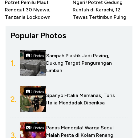
Potret Pemilu Maut
Ngeri! Potret Gedung
Renggut 30 Nyawa,
Runtuh di Karachi, 12
Tanzania Lockdown
Tewas Tertimbun Puing
Popular Photos
Sampah Plastik Jadi Paving,
7 Photos
1.
Dukung Target Pengurangan
Limbah
7 Photos
Spanyol-Italia Memanas, Turis
2.
Italia Mendadak Diperiksa
Panas Menggila! Warga Seoul
6 Photos
3.
Malah Pesta di Kolam Renang