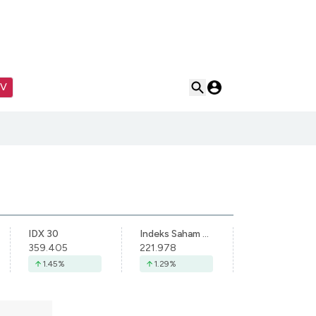
TV
IDX 30
Indeks Saham Syariah Indonesia
359.405
221.978
1.45
%
1.29
%