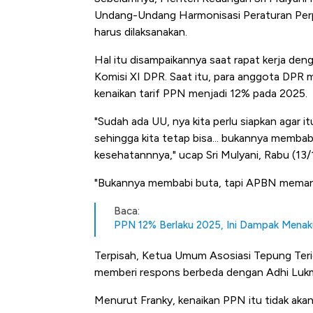
Undang-Undang Harmonisasi Peraturan Perp
harus dilaksanakan.
Hal itu disampaikannya saat rapat kerja den
Komisi XI DPR. Saat itu, para anggota DP
kenaikan tarif PPN menjadi 12% pada 2025.
"Sudah ada UU, nya kita perlu siapkan agar it
sehingga kita tetap bisa... bukannya memba
kesehatannnya," ucap Sri Mulyani, Rabu (13/
"Bukannya membabi buta, tapi APBN memang
Baca:
PPN 12% Berlaku 2025, Ini Dampak Menakut
Terpisah, Ketua Umum Asosiasi Tepung Terig
memberi respons berbeda dengan Adhi Lukm
Menurut Franky, kenaikan PPN itu tidak aka