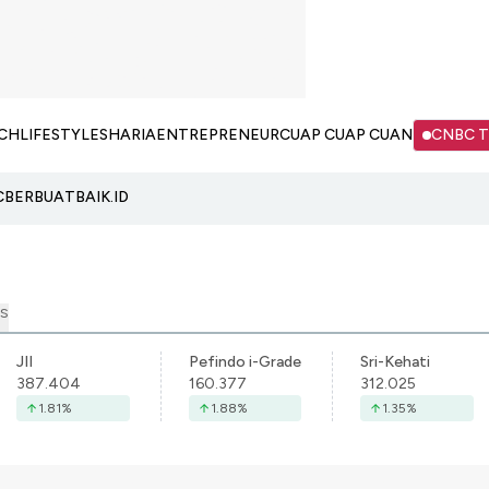
CH
LIFESTYLE
SHARIA
ENTREPRENEUR
CUAP CUAP CUAN
CNBC 
C
BERBUATBAIK.ID
S
JII
Pefindo i-Grade
Sri-Kehati
387.404
160.377
312.025
1.81
%
1.88
%
1.35
%