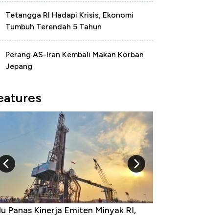
Tetangga RI Hadapi Krisis, Ekonomi
Tumbuh Terendah 5 Tahun
Perang AS-Iran Kembali Makan Korban
Jepang
eatures
u Panas Kinerja Emiten Minyak RI,
10 Provinsi den