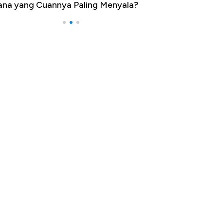
na yang Cuannya Paling Menyala?
Pengangguran Te