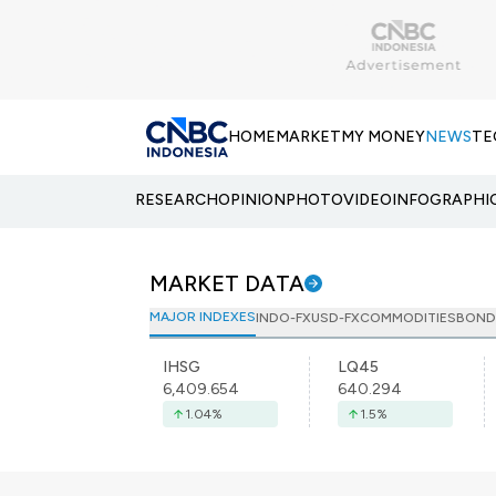
HOME
MARKET
MY MONEY
NEWS
TE
RESEARCH
OPINION
PHOTO
VIDEO
INFOGRAPHI
MARKET DATA
MAJOR INDEXES
INDO-FX
USD-FX
COMMODITIES
BOND
IHSG
LQ45
6,409.654
640.294
1.04
%
1.5
%