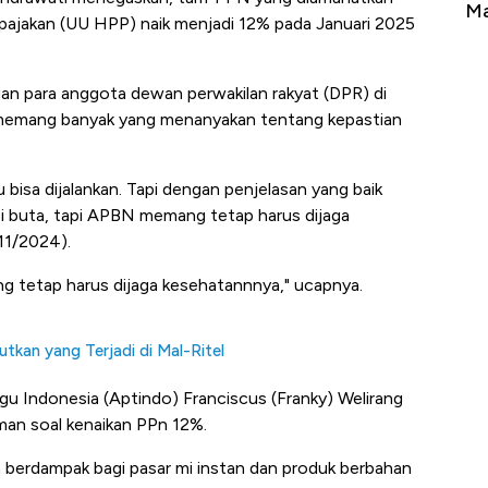
Tembaga Terbang ke Zona Berbahaya
Ma
ajakan (UU HPP) naik menjadi 12% pada Januari 2025
gan para anggota dewan perwakilan rakyat (DPR) di
R memang banyak yang menanyakan tentang kepastian
u bisa dijalankan. Tapi dengan penjelasan yang baik
bi buta, tapi APBN memang tetap harus dijaga
11/2024).
 tetap harus dijaga kesehatannnya," ucapnya.
kan yang Terjadi di Mal-Ritel
u Indonesia (Aptindo) Franciscus (Franky) Welirang
an soal kenaikan PPn 12%.
n berdampak bagi pasar mi instan dan produk berbahan