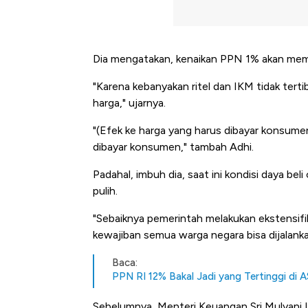
Dia mengatakan, kenaikan PPN 1% akan memic
"Karena kebanyakan ritel dan IKM tidak ter
harga," ujarnya.
"(Efek ke harga yang harus dibayar konsume
dibayar konsumen," tambah Adhi.
Padahal, imbuh dia, saat ini kondisi daya be
pulih.
"Sebaiknya pemerintah melakukan ekstensifi
kewajiban semua warga negara bisa dijalanka
Baca:
PPN RI 12% Bakal Jadi yang Tertinggi di 
Sebelumnya, Menteri Keuangan Sri Mulyani 