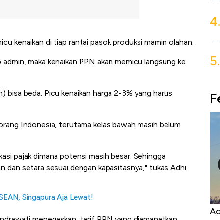
4.
u kenaikan di tiap rantai pasok produksi mamin olahan.
5.
tib admin, maka kenaikan PPN akan memicu langsung ke
n) bisa beda. Picu kenaikan harga 2-3% yang harus
F
li orang Indonesia, terutama kelas bawah masih belum
kasi pajak dimana potensi masih besar. Sehingga
n dan setara sesuai dengan kapasitasnya," tukas Adhi.
ASEAN, Singapura Aja Lewat!
Kongo Tutup Keran Ekspor, Harga
Ad
Indrawati menegaskan, tarif PPN yang diamanatkan