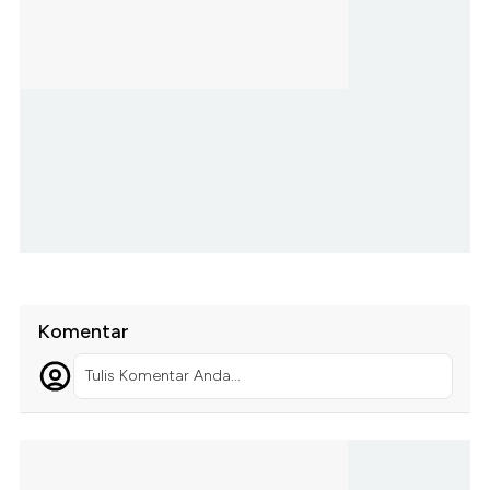
Komentar
Tulis Komentar Anda...