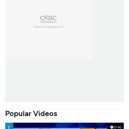
Popular Videos
1.
07:40