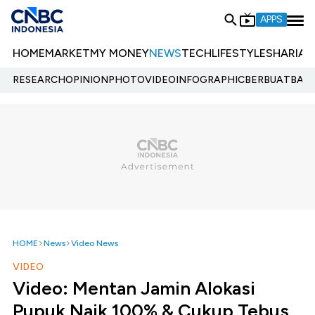
APPS
HOME
MARKET
MY MONEY
NEWS
TECH
LIFESTYLE
SHARIA
E
RESEARCH
OPINION
PHOTO
VIDEO
INFOGRAPHIC
BERBUATBAIK.
HOME
News
Video News
VIDEO
Video: Mentan Jamin Alokasi
Pupuk Naik 100% & Cukup Tebus