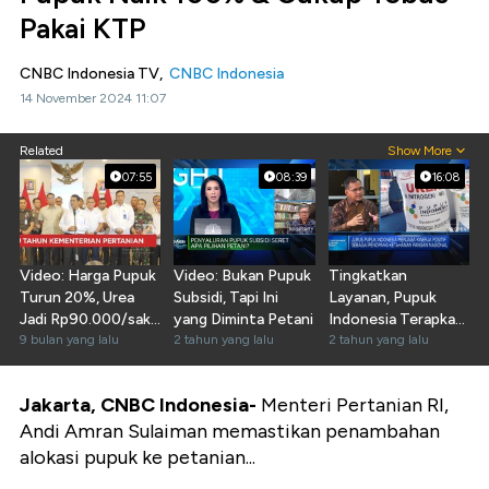
Pakai KTP
CNBC Indonesia TV,
CNBC Indonesia
14 November 2024 11:07
Related
Show More
07:55
08:39
16:08
Video: Harga Pupuk
Video: Bukan Pupuk
Tingkatkan
Turun 20%, Urea
Subsidi, Tapi Ini
Layanan, Pupuk
Jadi Rp90.000/sak
yang Diminta Petani
Indonesia Terapkan
Seluruh Indonesia
9 bulan yang lalu
2 tahun yang lalu
Digitalisasi
2 tahun yang lalu
Jakarta, CNBC Indonesia-
Menteri Pertanian RI,
Andi Amran Sulaiman memastikan penambahan
alokasi pupuk ke petanian...