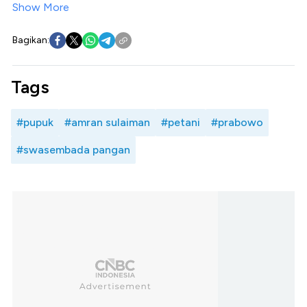
Show More
Bagikan:
Tags
#pupuk
#amran sulaiman
#petani
#prabowo
#swasembada pangan