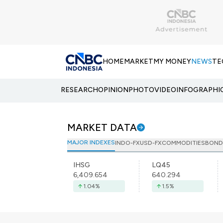
HOME
MARKET
MY MONEY
NEWS
TE
RESEARCH
OPINION
PHOTO
VIDEO
INFOGRAPHI
MARKET DATA
MAJOR INDEXES
INDO-FX
USD-FX
COMMODITIES
BOND
IHSG
LQ45
6,409.654
640.294
1.04
%
1.5
%