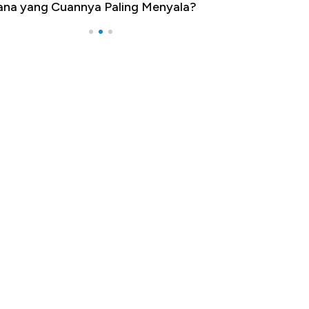
na yang Cuannya Paling Menyala?
Pengangguran Te