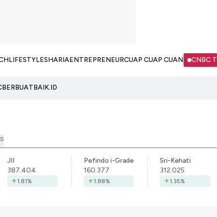
CH
LIFESTYLE
SHARIA
ENTREPRENEUR
CUAP CUAP CUAN
CNBC 
C
BERBUATBAIK.ID
S
JII
Pefindo i-Grade
Sri-Kehati
387.404
160.377
312.025
1.81
%
1.88
%
1.35
%