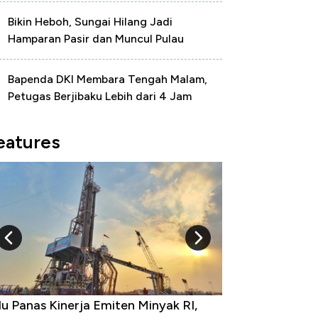
Bikin Heboh, Sungai Hilang Jadi
Hamparan Pasir dan Muncul Pulau
Bapenda DKI Membara Tengah Malam,
Petugas Berjibaku Lebih dari 4 Jam
eatures
u Panas Kinerja Emiten Minyak RI,
10 Provinsi den