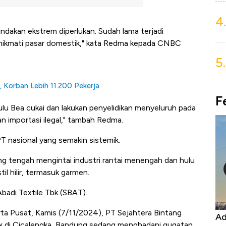
4.
Tindakan ekstrem diperlukan. Sudah lama terjadi
menikmati pasar domestik," kata Redma kepada CNBC
5.
 Korban Lebih 11.200 Pekerja
F
ulu Bea cukai dan lakukan penyelidikan menyeluruh pada
an importasi ilegal," tambah Redma.
T nasional yang semakin sistemik.
g tengah mengintai industri rantai menengah dan hulu
l hilir, termasuk garmen.
badi Textile Tbk (SBAT).
ta Pusat, Kamis (7/11/2024), PT Sejahtera Bintang
Kongo Tutup Keran Ekspor, Harga
Ad
rik di Cicalengka, Bandung sedang menghadapi gugatan