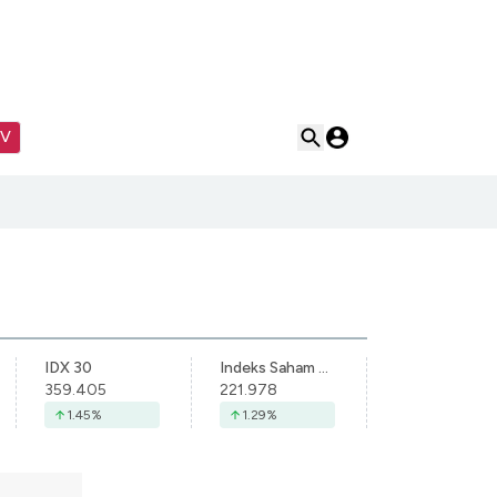
TV
IDX 30
Indeks Saham Syariah Indonesia
359.405
221.978
1.45
%
1.29
%