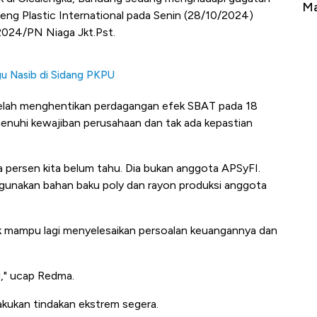
Tembaga Terbang ke Zona Berbahaya
Ma
eng Plastic International pada Senin (28/10/2024)
024/PN Niaga Jkt.Pst.
ggu Nasib di Sidang PKPU
un telah menghentikan perdagangan efek SBAT pada 18
nuhi kewajiban perusahaan dan tak ada kepastian
apa persen kita belum tahu. Dia bukan anggota APSyFI.
ggunakan bahan baku poly dan rayon produksi anggota
tak mampu lagi menyelesaikan persoalan keuangannya dan
gi," ucap Redma.
akukan tindakan ekstrem segera.