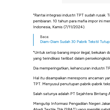
"Rantai integrasi industri TPT sudah rusak. 
pembiaran. 10 tahun para mafia impor ini 
Indonesia, Kamis (7/11/2024).
Baca:
Diam-Diam Sudah 30 Pabrik Tekstil Tutup,
"Untuk setop barang impor ilegal, bekukan d
yang terindikasi terlibat dalam persekongkol
Dia memperingatkan, kehancuran industri TP
Hal itu disampaikan merespons ancaman yan
TPT. Menyusul penutupan pabrik-pabrik teksti
Salah satunya adalah PT Sejahtera Bintang A
Mengutip Informasi Pengadilan Negeri Jakar
Abadi Textile Tbk (SBAT) yang memiliki pab