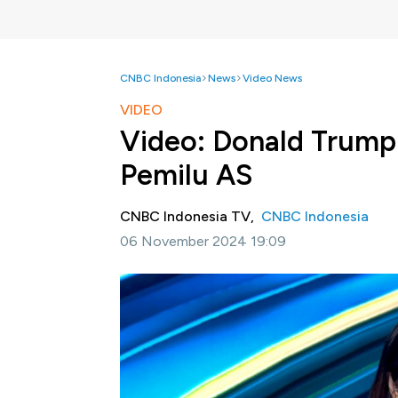
CNBC Indonesia
News
Video News
VIDEO
Video: Donald Trump
Pemilu AS
CNBC Indonesia TV,
CNBC Indonesia
06 November 2024 19:09
Jakarta, CNBC Indonesia -
Dengan Donald 
Calon dari Partai Demokrat Kamala Harris t
Namun di sisi lain, Trump justru baru saja 
Simak informasi selengkapnya dalam progra