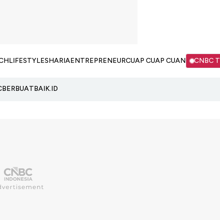
CH
LIFESTYLE
SHARIA
ENTREPRENEUR
CUAP CUAP CUAN
CNBC 
C
BERBUATBAIK.ID