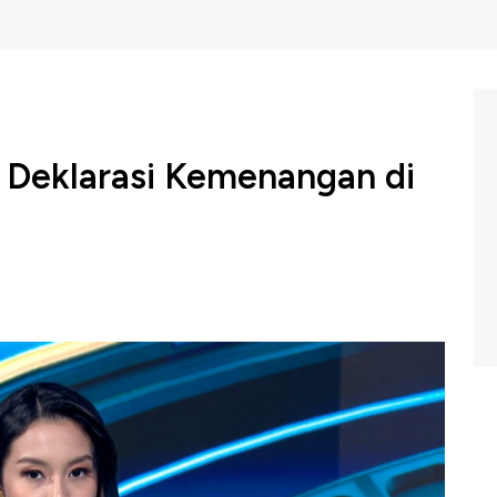
 Deklarasi Kemenangan di
Trump yang melaju pesat dalam Pemilihan Presiden AS,
elah membatalkan pidatonya pada malam pemilihan.
menyampaikan pidato deklarasi kemenangannya.
m Closing Bell CNBC Indonesia, Rabu (06/11/2024).