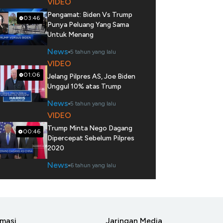
VIDEO
Pengamat: Biden Vs Trump
03:46
Punya Peluang Yang Sama
Untuk Menang
News
5 tahun yang lalu
VIDEO
01:06
Jelang Pilpres AS, Joe Biden
Unggul 10% atas Trump
News
5 tahun yang lalu
VIDEO
Trump Minta Nego Dagang
00:46
Dipercepat Sebelum Pilpres
2020
News
6 tahun yang lalu
rmasi
Jaringan Media