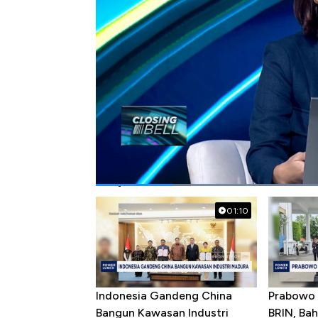
Bagikan:
#donald trump
#pilpres as
#pidato
Popular Videos
01:10
Indonesia Gandeng China
Prabowo 
Bangun Kawasan Industri
BRIN, Bah