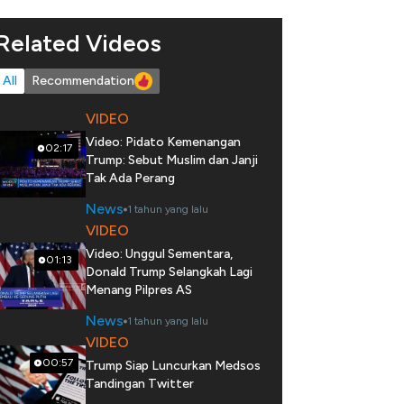
Related Videos
All
Recommendation
VIDEO
Video: Pidato Kemenangan
02:17
Trump: Sebut Muslim dan Janji
Tak Ada Perang
News
1 tahun yang lalu
VIDEO
Video: Unggul Sementara,
01:13
Donald Trump Selangkah Lagi
Menang Pilpres AS
News
1 tahun yang lalu
VIDEO
00:57
Trump Siap Luncurkan Medsos
Tandingan Twitter