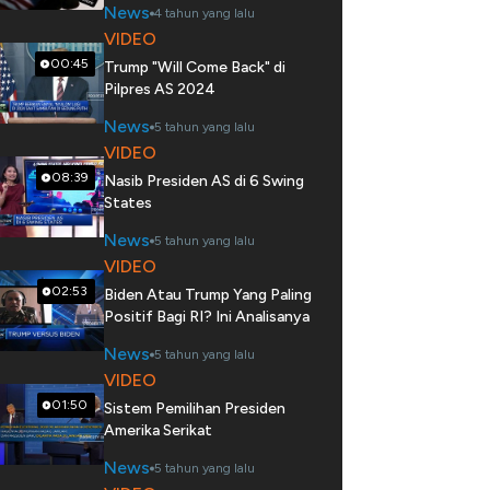
News
4 tahun yang lalu
VIDEO
00:45
Trump "Will Come Back" di
Pilpres AS 2024
News
5 tahun yang lalu
VIDEO
08:39
Nasib Presiden AS di 6 Swing
States
News
5 tahun yang lalu
VIDEO
02:53
Biden Atau Trump Yang Paling
Positif Bagi RI? Ini Analisanya
News
5 tahun yang lalu
VIDEO
01:50
Sistem Pemilihan Presiden
Amerika Serikat
News
5 tahun yang lalu