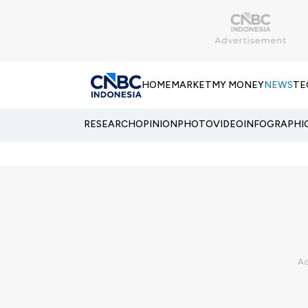
HOME
MARKET
MY MONEY
NEWS
TE
RESEARCH
OPINION
PHOTO
VIDEO
INFOGRAPHI