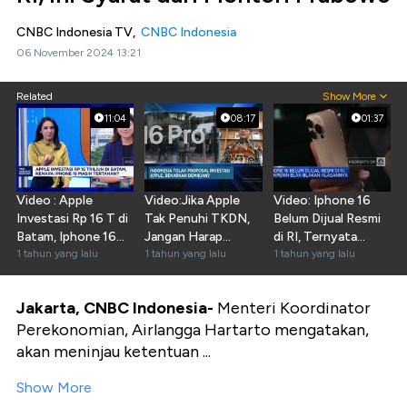
CNBC Indonesia TV,
CNBC Indonesia
06 November 2024 13:21
Related
Show More
11:04
08:17
01:37
Video : Apple
Video:Jika Apple
Video: Iphone 16
Investasi Rp 16 T di
Tak Penuhi TKDN,
Belum Dijual Resmi
Batam, Iphone 16
Jangan Harap
di RI, Ternyata
Masih Ditahan
1 tahun yang lalu
Iphone 16 Bisa
1 tahun yang lalu
Alasannya!
1 tahun yang lalu
Masuk RI
Jakarta, CNBC Indonesia-
Menteri Koordinator
Perekonomian, Airlangga Hartarto mengatakan,
akan meninjau ketentuan ...
Show More