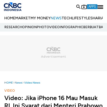
APPS
HOME
MARKET
MY MONEY
NEWS
TECH
LIFESTYLE
SHARIA
E
RESEARCH
OPINION
PHOTO
VIDEO
INFOGRAPHIC
BERBUATBAIK.
HOME
News
Video News
VIDEO
Video: Jika iPhone 16 Mau Masuk
RI, Ini Syarat dari Menteri Prabowo