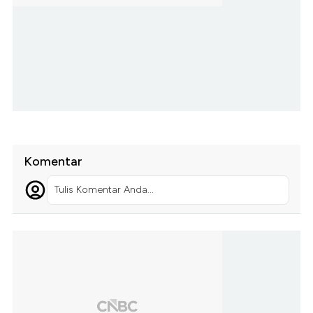
Komentar
Tulis Komentar Anda...