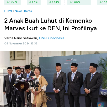
1.04
%
1.5
%
1.81
%
1.88
%
1.3
HOME
News
Berita
2 Anak Buah Luhut di Kemenko
Marves Ikut ke DEN, Ini Profilnya
Verda Nano Setiawan,
CNBC Indonesia
05 November 2024 13:35