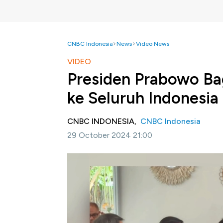
CNBC Indonesia
News
Video News
VIDEO
Presiden Prabowo Bag
ke Seluruh Indonesia
CNBC INDONESIA,
CNBC Indonesia
29 October 2024 21:00
Jakarta, CNBC Indonesia -
Penasihat khus
menyatakan, ratusan becak listrik akan dibag
dengan instruksi Presiden RI Prabowo Subia
Selengkapnya dalam program Autobizz CNBC