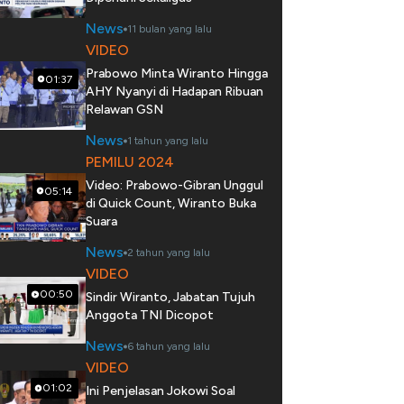
News
11 bulan yang lalu
VIDEO
Prabowo Minta Wiranto Hingga
01:37
AHY Nyanyi di Hadapan Ribuan
Relawan GSN
News
1 tahun yang lalu
PEMILU 2024
Video: Prabowo-Gibran Unggul
05:14
di Quick Count, Wiranto Buka
Suara
News
2 tahun yang lalu
VIDEO
00:50
Sindir Wiranto, Jabatan Tujuh
Anggota TNI Dicopot
News
6 tahun yang lalu
VIDEO
01:02
Ini Penjelasan Jokowi Soal