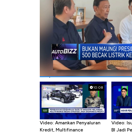
Bagikan:
#becak listrik
#wiranto
#kendaraan lis
Popular Videos
10:08
Video: Amankan Penyaluran
Video: Is
Kredit, Multifinance
BI Jadi P