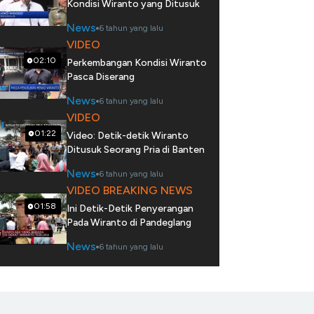
Kondisi Wiranto yang Ditusuk
News
6 tahun yang lalu
VIDEO
02:10
Perkembangan Kondisi Wiranto
Pasca Diserang
News
6 tahun yang lalu
VIDEO
01:22
Video: Detik-detik Wiranto
Ditusuk Seorang Pria di Banten
News
6 tahun yang lalu
VIDEO BREAKING NEWS
01:58
Ini Detik-Detik Penyerangan
Pada Wiranto di Pandeglang
News
6 tahun yang lalu