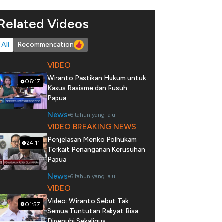
Related Videos
All
Recommendation
VIDEO
Wiranto Pastikan Hukum untuk
06:17
Kasus Rasisme dan Rusuh
Papua
News
6 tahun yang lalu
VIDEO BREAKING NEWS
Penjelasan Menko Polhukam
24:11
Terkait Penanganan Kerusuhan
Papua
News
6 tahun yang lalu
VIDEO
Video: Wiranto Sebut Tak
01:57
Semua Tuntutan Rakyat Bisa
Dipenuhi Sekaligus