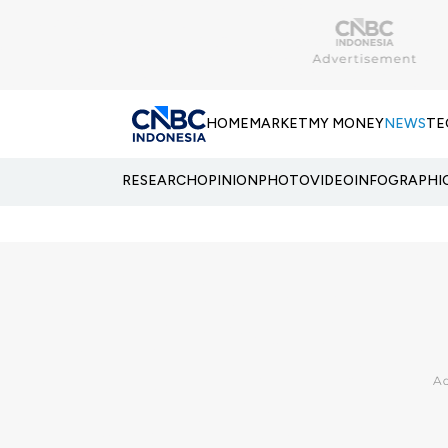
HOME
MARKET
MY MONEY
NEWS
TE
RESEARCH
OPINION
PHOTO
VIDEO
INFOGRAPHI