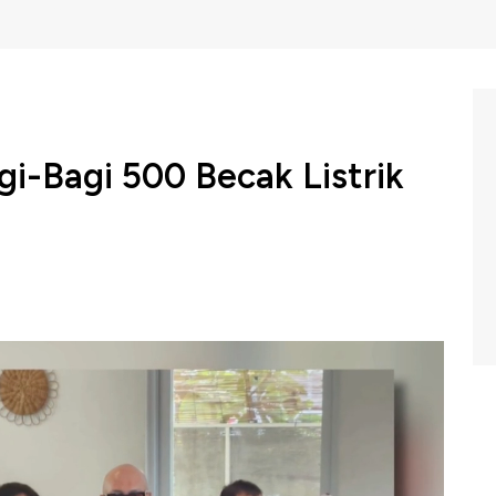
i-Bagi 500 Becak Listrik
us Presiden Bidang Politik dan Keamanan Wiranto
ikan secara bertahap di seluruh Indonesia. Hal ini sesuai
nto.
 Indonesia, Selasa (29/10/2024).