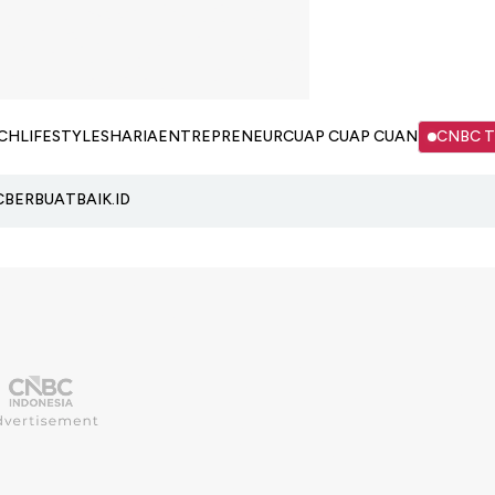
CH
LIFESTYLE
SHARIA
ENTREPRENEUR
CUAP CUAP CUAN
CNBC 
C
BERBUATBAIK.ID