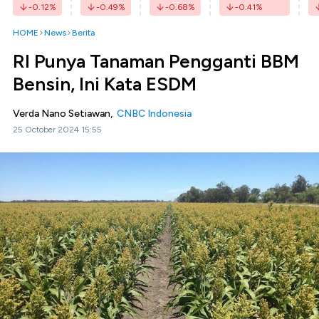
-0.12
%
-0.49
%
-0.68
%
-0.41
%
HOME
News
Berita
RI Punya Tanaman Pengganti BBM
Bensin, Ini Kata ESDM
Verda Nano Setiawan,
CNBC Indonesia
25 October 2024 15:55