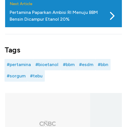
Next Article
Pertamina Paparkan Ambisi RI Menuju BBM
Bensin Dicampur Etanol 20%
Tags
#pertamina
#bioetanol
#bbm
#esdm
#bbn
#sorgum
#tebu