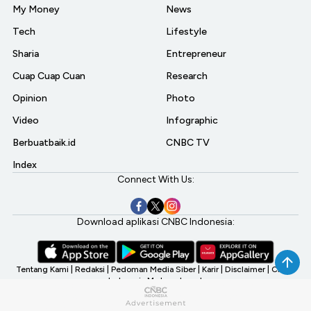
My Money
News
Tech
Lifestyle
Sharia
Entrepreneur
Cuap Cuap Cuan
Research
Opinion
Photo
Video
Infographic
Berbuatbaik.id
CNBC TV
Index
Connect With Us:
Download aplikasi CNBC Indonesia:
Tentang Kami
|
Redaksi
|
Pedoman Media Siber
|
Karir
|
Disclaimer
|
CNBC
Indonesia My Investment
©2026 CNBC Indonesia, A Transmedia Company