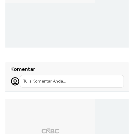
Komentar
Tulis Komentar Anda...