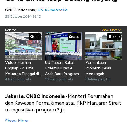
CNBC Indonesia,
CNBC Indonesia
23 October 2024 22:10
Related
Show More
01:11
06:32
00:49
Video: Hashim
UU Tapera Batal,
Permintaan
Ungkap 27 Juta
Polemik Iuran &
Properti Kelas
Keluarga Tinggal di
Arah Baru Program
Menengah
Rumah Tak Layak
4 bulan yang lalu
Tabungan Rumah
10 bulan yang lalu
Diproyeksi Naik
6 tahun yang lalu
Huni
Jakarta, CNBC Indonesia -
Menteri Perumahan
dan Kawasan Permukiman atau PKP Maruarar Sirait
mengusulkan program 3 j...
Show More