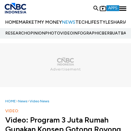
APPS
HOME
MARKET
MY MONEY
NEWS
TECH
LIFESTYLE
SHARIA
E
RESEARCH
OPINION
PHOTO
VIDEO
INFOGRAPHIC
BERBUATBAIK.
HOME
News
Video News
VIDEO:
Video: Program 3 Juta Rumah
Gunakan Konsep Gotong Royong