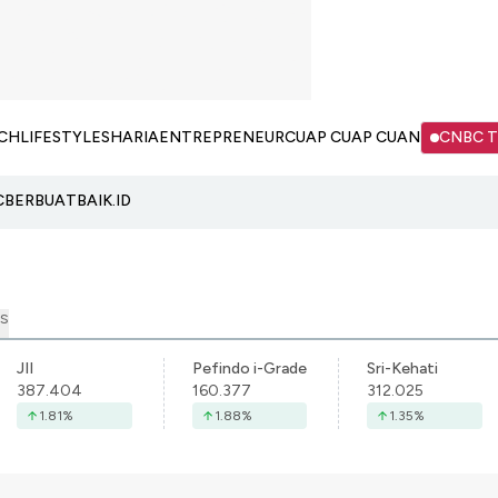
CH
LIFESTYLE
SHARIA
ENTREPRENEUR
CUAP CUAP CUAN
CNBC 
C
BERBUATBAIK.ID
S
JII
Pefindo i-Grade
Sri-Kehati
387.404
160.377
312.025
1.81
%
1.88
%
1.35
%