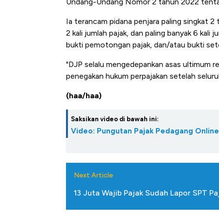
Undang-Undang Nomor 2 tahun 2022 tentan
Ia terancam pidana penjara paling singkat 2 
2 kali jumlah pajak, dan paling banyak 6 kali
bukti pemotongan pajak, dan/atau bukti set
"DJP selalu mengedepankan asas ultimum re
penegakan hukum perpajakan setelah seluruh
(haa/haa)
Saksikan video di bawah ini:
Video: Pungutan Pajak Pedagang Onlin
Next Article
13 Juta Wajib Pajak Sudah Lapor SPT Pa