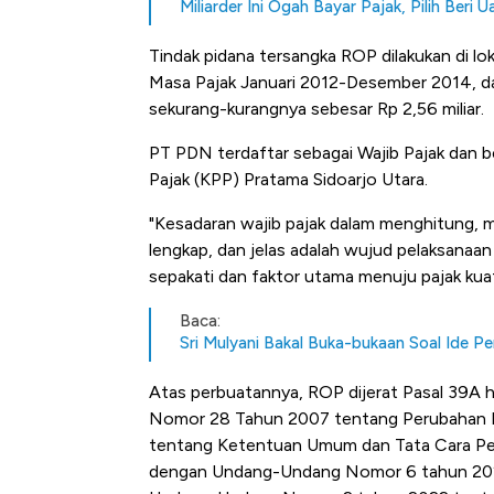
Kongo Tutup Keran Ekspor, 
Miliarder Ini Ogah Bayar Pajak, Pilih Beri
Tembaga Terbang ke Zona B
Tindak pidana tersangka ROP dilakukan di l
Masa Pajak Januari 2012-Desember 2014, d
sekurang-kurangnya sebesar Rp 2,56 miliar.
PT PDN terdaftar sebagai Wajib Pajak dan 
Pajak (KPP) Pratama Sidoarjo Utara.
"Kesadaran wajib pajak dalam menghitung, 
lengkap, dan jelas adalah wujud pelaksanaan
sepakati dan faktor utama menuju pajak kuat
Baca:
Sri Mulyani Bakal Buka-bukaan Soal Ide P
Atas perbuatannya, ROP dijerat Pasal 39A hu
Nomor 28 Tahun 2007 tentang Perubahan 
tentang Ketentuan Umum dan Tata Cara Perp
dengan Undang-Undang Nomor 6 tahun 202