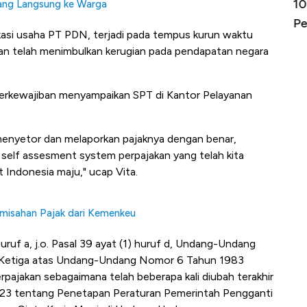
Harga
Adu Panas Kinerja Emiten Minyak RI,
10
 Uang Langsung ke Warga
erbahaya
Mana yang Cuannya Paling Menyala?
Pe
okasi usaha PT PDN, terjadi pada tempus kurun waktu
an telah menimbulkan kerugian pada pendapatan negara
berkewajiban menyampaikan SPT di Kantor Pelayanan
menyetor dan melaporkan pajaknya dengan benar,
 self assesment system perpajakan yang telah kita
 Indonesia maju," ucap Vita.
emisahan Pajak dari Kemenkeu
ruf a, j.o. Pasal 39 ayat (1) huruf d, Undang-Undang
Ketiga atas Undang-Undang Nomor 6 Tahun 1983
ajakan sebagaimana telah beberapa kali diubah terakhir
3 tentang Penetapan Peraturan Pemerintah Pengganti