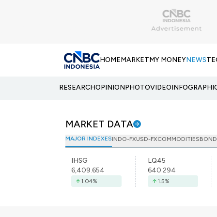
HOME
MARKET
MY MONEY
NEWS
TE
RESEARCH
OPINION
PHOTO
VIDEO
INFOGRAPHI
MARKET DATA
MAJOR INDEXES
INDO-FX
USD-FX
COMMODITIES
BOND
IHSG
LQ45
6,409.654
640.294
1.04
%
1.5
%