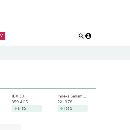
TV
IDX 30
Indeks Saham Syariah Indonesia
359.405
221.978
1.45
%
1.29
%