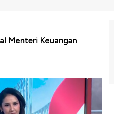
oal Menteri Keuangan
pat berkomentar terkait potensi kembali jadi Menteri
ut Sri Mulyani, hal itu akan dibicarakan pada Minggu
den ataupun Senin (21/101/2024) pagi, langsung oleh
ion CNBC Indonesia, Minggu (20/10/2024).