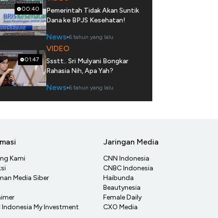
00:40
Pemerintah Tidak Akan Suntik
Dana ke BPJS Kesehatan!
News
6 tahun yang lalu
VIDEO
01:47
Ssstt.. Sri Mulyani Bongkar
Rahasia Nih, Apa Yah?
News
6 tahun yang lalu
rmasi
Jaringan Media
ang Kami
CNN Indonesia
si
CNBC Indonesia
an Media Siber
Haibunda
Beautynesia
aimer
Female Daily
Indonesia My Investment
CXO Media