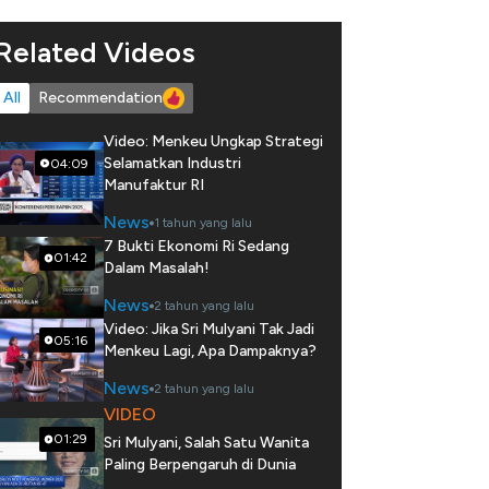
Related Videos
All
Recommendation
Video: Menkeu Ungkap Strategi
Selamatkan Industri
04:09
Manufaktur RI
News
1 tahun yang lalu
7 Bukti Ekonomi Ri Sedang
01:42
Dalam Masalah!
News
2 tahun yang lalu
Video: Jika Sri Mulyani Tak Jadi
05:16
Menkeu Lagi, Apa Dampaknya?
News
2 tahun yang lalu
VIDEO
01:29
Sri Mulyani, Salah Satu Wanita
Paling Berpengaruh di Dunia