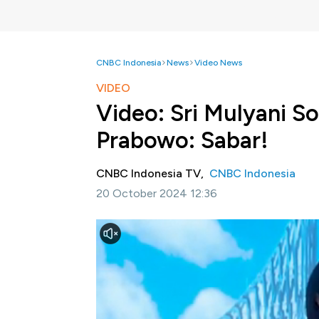
CNBC Indonesia
News
Video News
VIDEO
Video: Sri Mulyani S
Prabowo: Sabar!
CNBC Indonesia TV,
CNBC Indonesia
20 October 2024 12:36
Jakarta, CNBC Indonesia-
Sri Mulyani sem
Keuangan di kabinet yang akan datang. Menur
(20/10/2024) sore setelah pelantikan presi
Presiden Terpilih Prabowo Subianto.
Selengkapnya dalam program The Inaugurat