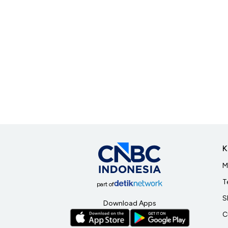
K
M
T
part of
S
Download Apps
C