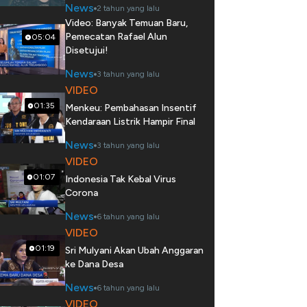
News
2 tahun yang lalu
Video: Banyak Temuan Baru,
Pemecatan Rafael Alun
05:04
Disetujui!
News
3 tahun yang lalu
VIDEO
01:35
Menkeu: Pembahasan Insentif
Kendaraan Listrik Hampir Final
News
3 tahun yang lalu
VIDEO
01:07
Indonesia Tak Kebal Virus
Corona
News
6 tahun yang lalu
VIDEO
01:19
Sri Mulyani Akan Ubah Anggaran
ke Dana Desa
News
6 tahun yang lalu
VIDEO