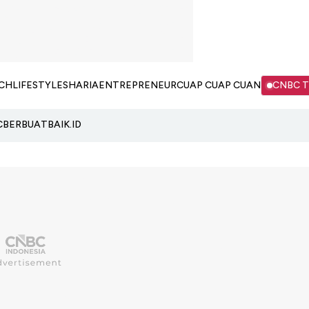
CH
LIFESTYLE
SHARIA
ENTREPRENEUR
CUAP CUAP CUAN
CNBC 
C
BERBUATBAIK.ID