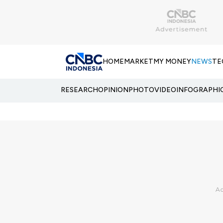
HOME
MARKET
MY MONEY
NEWS
TE
RESEARCH
OPINION
PHOTO
VIDEO
INFOGRAPHI