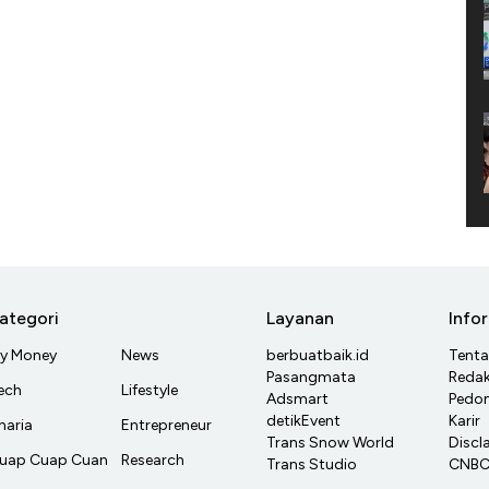
ategori
Layanan
Info
y Money
News
berbuatbaik.id
Tent
Pasangmata
Redak
ech
Lifestyle
Adsmart
Pedom
detikEvent
Karir
haria
Entrepreneur
Trans Snow World
Discl
uap Cuap Cuan
Research
Trans Studio
CNBC 