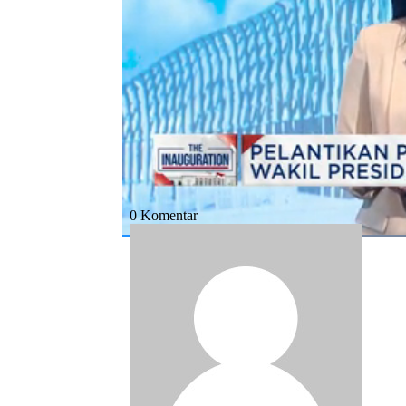
Bagikan:
#sri mulyani
#menteri keuangan
#kab