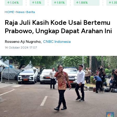
1.04
%
1.5
%
1.81
%
1.88
%
1.3
HOME
News
Berita
Raja Juli Kasih Kode Usai Bertemu
Prabowo, Ungkap Dapat Arahan Ini
Rosseno Aji Nugroho,
CNBC Indonesia
14 October 2024 17:07