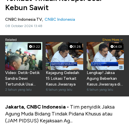
Kebun Sawit
CNBC Indonesia TV,
CNBC Indonesia
08 October 2024 13:48
Related
Show More
01:22
01:28
04:03
Video: Detik-Detik
Kejagung Geledah
Lengkap! Jaksa
Sandra Dewi
15 Lokasi Terkait
Agung Beberkan
Tertunduk Usai
Kasus Jiwasraya
Kasus Jiwasraya di
Diperiksa Kejagung
2 tahun yang lalu
6 tahun yang lalu
DPR
6 tahun yang lalu
Jakarta, CNBC Indonesia -
Tim penyidik Jaksa
Agung Muda Bidang Tindak Pidana Khusus atau
(JAM PIDSUS) Kejaksaan Ag...