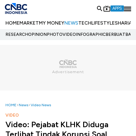
APPS
HOME
MARKET
MY MONEY
NEWS
TECH
LIFESTYLE
SHARIA
E
RESEARCH
OPINION
PHOTO
VIDEO
INFOGRAPHIC
BERBUATBAIK.
HOME
News
Video News
VIDEO
Video: Pejabat KLHK Diduga
Terlibat Tindak Korupsi Soal