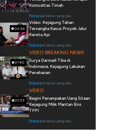
Komoditas Timah
News
2 tahun yang lalu
Video: Kejagung Tahan
Tersangka Kasus Proyek Jalur
00:54
Kereta Api
News
2 tahun yang lalu
VIDEO BREAKING NEWS
Surya Darmadi Tiba di
01:40
Indonesia, Kejagung Lakukan
Penahanan
News
3 tahun yang lalu
VIDEO
Begini Penampakan Uang Sitaan
01:03
Kejagung Milik Mantan Bos
TPPI
News
6 tahun yang lalu