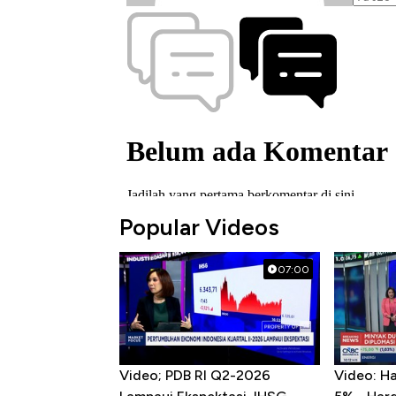
Popular Videos
07:00
Video; PDB RI Q2-2026
Video: H