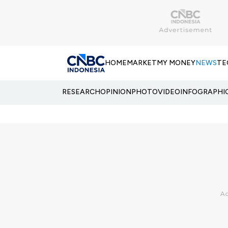
HOME
MARKET
MY MONEY
NEWS
TE
RESEARCH
OPINION
PHOTO
VIDEO
INFOGRAPHI