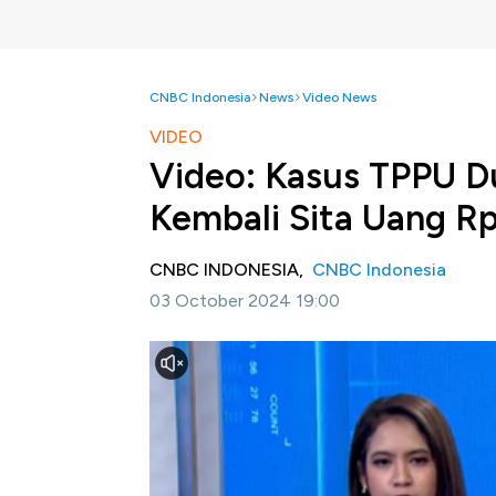
CNBC Indonesia
News
Video News
VIDEO
Video: Kasus TPPU D
Kembali Sita Uang R
CNBC INDONESIA,
CNBC Indonesia
03 October 2024 19:00
Jakarta, CNBC Indonesia -
Kejagung kembal
korupsi dan tindak pidana pencucian uang 
Selengkapnya dalam program Evening Up CN