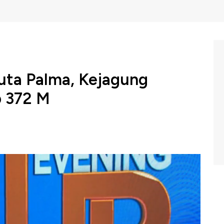
uta Palma, Kejagung
p 372 M
i menyita uang tunai sebesar Rp 372 Miliar dalam kasus
oleh PT Duta Palma Group.
BC Indonesia, Kamis (3/10/2024).