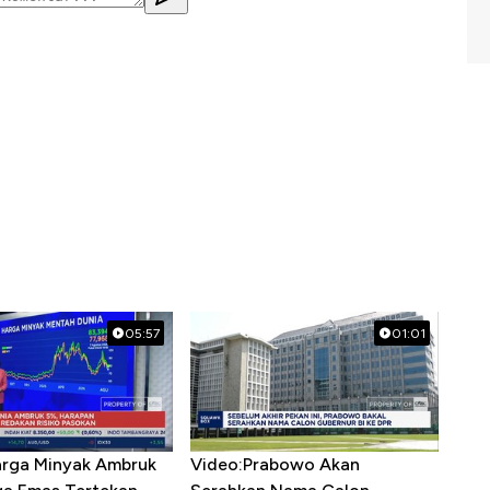
05:57
01:01
arga Minyak Ambruk
Video:Prabowo Akan