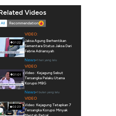
Related Videos
All
Recommendation
VIDEO:
Jaksa Agung Berhentikan
01:22
Sementara Status Jaksa Dari
Febrie Adriansyah
News
1 hari yang lalu
VIDEO
Video : Kejagung Sebut
01:01
Tersangka Pelaku Utama
Korupsi MBG
News
1 bulan yang lalu
VIDEO
Video: Kejagung Tetapkan 7
02:23
Tersangka Korupsi Minyak
Mentah Petral