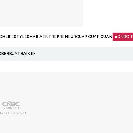
CH
LIFESTYLE
SHARIA
ENTREPRENEUR
CUAP CUAP CUAN
CNBC 
C
BERBUATBAIK.ID