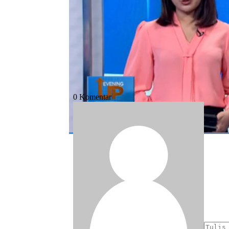
Bagikan:
#pt duta palma
#korupsi
#kejagung