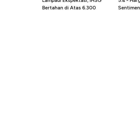
Lampaui Ekspektasi, IHSG
5% - Har
Bertahan di Atas 6.300
Sentimen