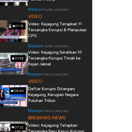
News
3 bulan yang lalu
VIDEO
Video: Kejagung Tetapkan 11
01:15
Tersangka Korupsi & Manipulasi
CPO
News
5 bulan yang lalu
Video: Kejagung Serahkan 10
Tersangka Korupsi Timah ke
01:59
Kejari Jaksel
News
2 tahun yang lalu
VIDEO
Daftar Korupsi Ditangani
06:40
Kejagung, Kerugian Negara
Puluhan Triliun
News
2 tahun yang lalu
BREAKING NEWS
Video: Kejagung Tetapkan
07:22
Tersangka Baru Kasus Korupsi