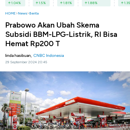
1.04
%
1.5
%
1.81
%
1.88
%
1.3
HOME
News
Berita
Prabowo Akan Ubah Skema
Subsidi BBM-LPG-Listrik, RI Bisa
Hemat Rp200 T
linda hasibuan,
CNBC Indonesia
29 September 2024 20:45