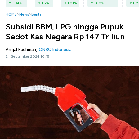
1.04
%
1.5
%
1.81
%
1.88
%
1.3
HOME
News
Berita
Subsidi BBM, LPG hingga Pupuk
Sedot Kas Negara Rp 147 Triliun
Arrijal Rachman,
CNBC Indonesia
24 September 2024 10:15