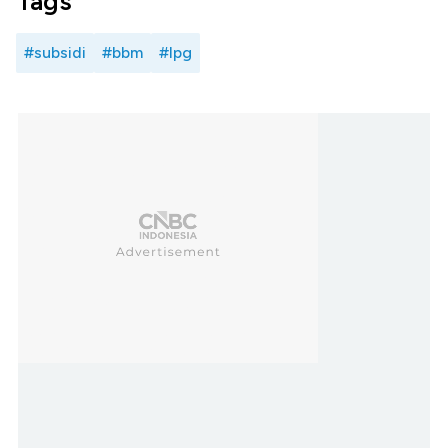
Tags
#subsidi
#bbm
#lpg