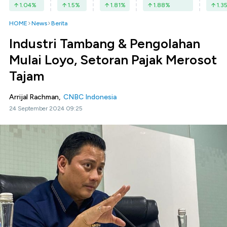
1.04
%
1.5
%
1.81
%
1.88
%
1.3
HOME
News
Berita
Industri Tambang & Pengolahan
Mulai Loyo, Setoran Pajak Merosot
Tajam
Arrijal Rachman,
CNBC Indonesia
24 September 2024 09:25