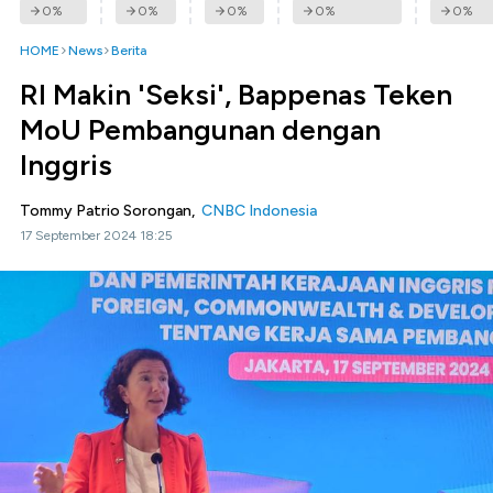
0
%
0
%
0
%
0
%
0
%
HOME
News
Berita
RI Makin 'Seksi', Bappenas Teken
MoU Pembangunan dengan
Inggris
Tommy Patrio Sorongan,
CNBC Indonesia
17 September 2024 18:25