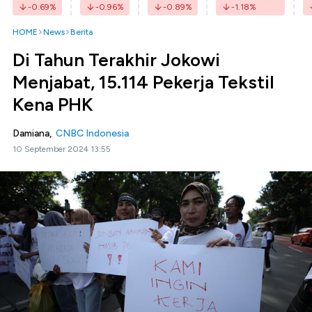
-0.69
%
-0.96
%
-0.89
%
-1.18
%
HOME
News
Berita
Di Tahun Terakhir Jokowi
Menjabat, 15.114 Pekerja Tekstil
Kena PHK
Damiana,
CNBC Indonesia
10 September 2024 13:55