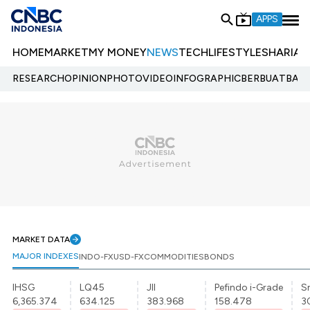
APPS
HOME
MARKET
MY MONEY
NEWS
TECH
LIFESTYLE
SHARIA
E
RESEARCH
OPINION
PHOTO
VIDEO
INFOGRAPHIC
BERBUATBAIK.
MARKET DATA
MAJOR INDEXES
INDO-FX
USD-FX
COMMODITIES
BONDS
IHSG
LQ45
JII
Pefindo i-Grade
Sr
6,365.374
634.125
383.968
158.478
3