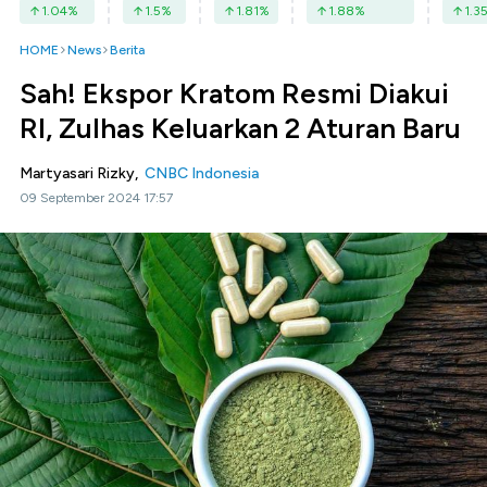
1.04
%
1.5
%
1.81
%
1.88
%
1.3
HOME
News
Berita
Sah! Ekspor Kratom Resmi Diakui
RI, Zulhas Keluarkan 2 Aturan Baru
Martyasari Rizky,
CNBC Indonesia
09 September 2024 17:57