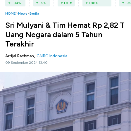
1.04
%
1.5
%
1.81
%
1.88
%
1.3
HOME
News
Berita
Sri Mulyani & Tim Hemat Rp 2,82 T
Uang Negara dalam 5 Tahun
Terakhir
Arrijal Rachman,
CNBC Indonesia
09 September 2024 13:40