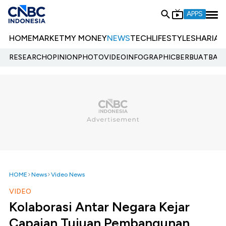
APPS
HOME
MARKET
MY MONEY
NEWS
TECH
LIFESTYLE
SHARIA
E
RESEARCH
OPINION
PHOTO
VIDEO
INFOGRAPHIC
BERBUATBAIK.
HOME
News
Video News
VIDEO
Kolaborasi Antar Negara Kejar
Capaian Tujuan Pembangunan