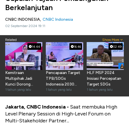
Berkelanjutan
CNBC INDONESIA,
CNBC Indonesia
02 September 2024 19:11
Related
Show More
14:44
16:46
02:49
Kemitraan
Pencapaian Target
HLF MSP 2024
Multipihak Jadi
TPB/SDGs
Inisiasi Percepatan
Kunci Dorong
Indonesia 2030
Target SDGs
Pelaksanaan SDGs
1 tahun yang lalu
Bukan Sekedar
1 tahun yang lalu
1 tahun yang lalu
Mimpi
Jakarta, CNBC Indonesia -
Saat membuka High
Level Plenary Session di High-Level Forum on
Multi-Stakeholder Partner...