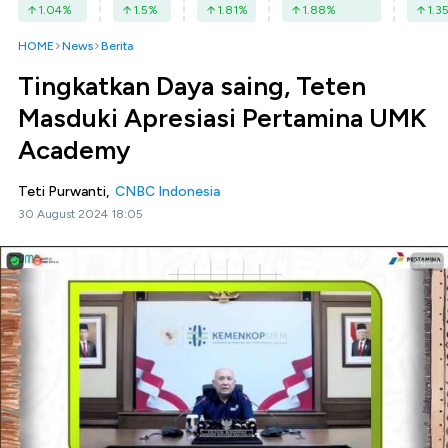
1.04
%
1.5
%
1.81
%
1.88
%
1.3
HOME
News
Berita
Tingkatkan Daya saing, Teten
Masduki Apresiasi Pertamina UMK
Academy
Teti Purwanti,
CNBC Indonesia
30 August 2024 18:05