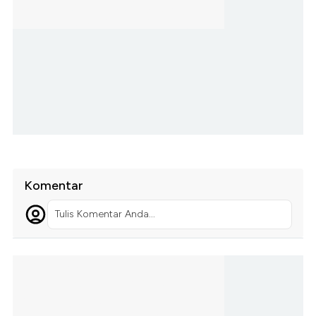
Komentar
Tulis Komentar Anda...