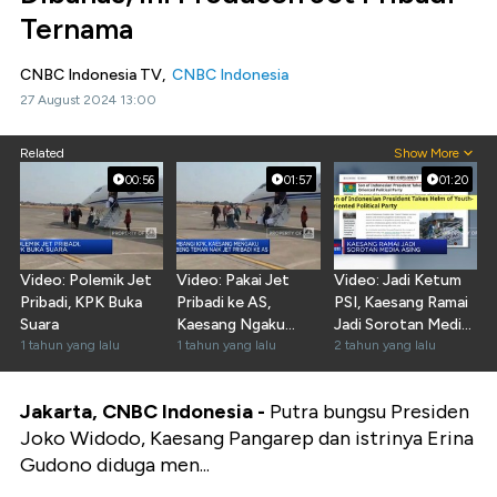
Ternama
CNBC Indonesia TV,
CNBC Indonesia
27 August 2024 13:00
Related
Show More
00:56
01:57
01:20
Video: Polemik Jet
Video: Pakai Jet
Video: Jadi Ketum
Pribadi, KPK Buka
Pribadi ke AS,
PSI, Kaesang Ramai
Suara
Kaesang Ngaku
Jadi Sorotan Media
1 tahun yang lalu
Nebeng Teman
1 tahun yang lalu
Asing
2 tahun yang lalu
Jakarta, CNBC Indonesia -
Putra bungsu Presiden
Joko Widodo, Kaesang Pangarep dan istrinya Erina
Gudono diduga men...