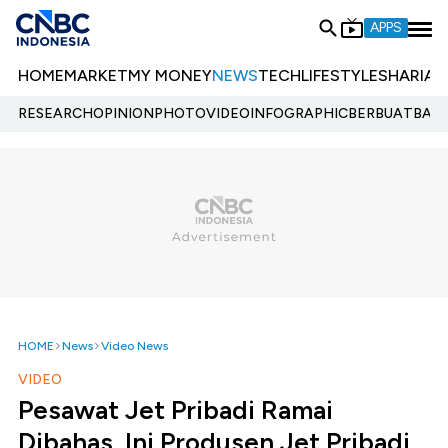
APPS
HOME
MARKET
MY MONEY
NEWS
TECH
LIFESTYLE
SHARIA
E
RESEARCH
OPINION
PHOTO
VIDEO
INFOGRAPHIC
BERBUATBAIK.
HOME
News
Video News
VIDEO
Pesawat Jet Pribadi Ramai
Dibahas, Ini Produsen Jet Pribadi