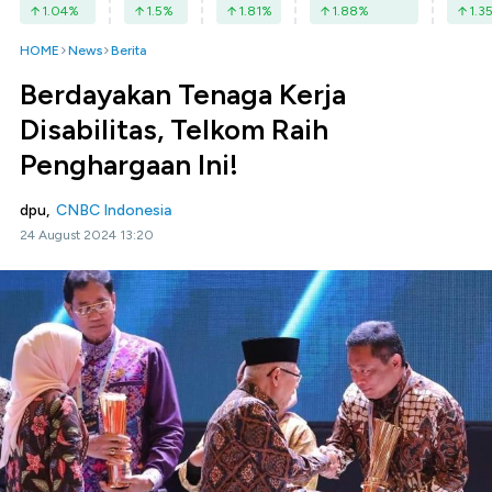
1.04
%
1.5
%
1.81
%
1.88
%
1.3
HOME
News
Berita
Berdayakan Tenaga Kerja
Disabilitas, Telkom Raih
Penghargaan Ini!
dpu,
CNBC Indonesia
24 August 2024 13:20