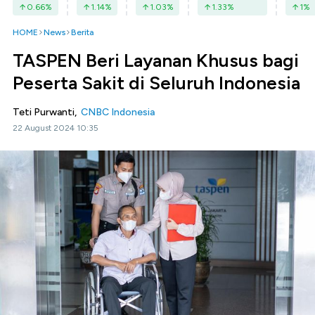
0.66
%
1.14
%
1.03
%
1.33
%
1
%
HOME
News
Berita
TASPEN Beri Layanan Khusus bagi
Peserta Sakit di Seluruh Indonesia
Teti Purwanti,
CNBC Indonesia
22 August 2024 10:35