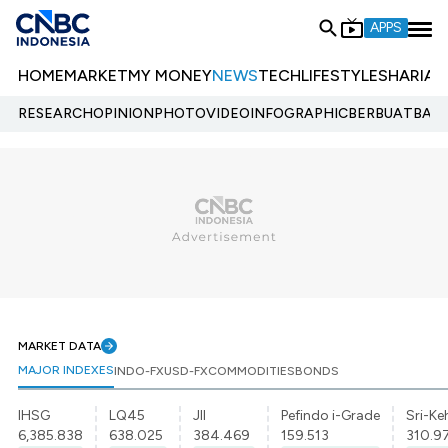
APPS
HOME
MARKET
MY MONEY
NEWS
TECH
LIFESTYLE
SHARIA
E
RESEARCH
OPINION
PHOTO
VIDEO
INFOGRAPHIC
BERBUATBAIK.
MARKET DATA
MAJOR INDEXES
INDO-FX
USD-FX
COMMODITIES
BONDS
IHSG
LQ45
JII
Pefindo i-Grade
Sri-Ke
6,385.838
638.025
384.469
159.513
310.9