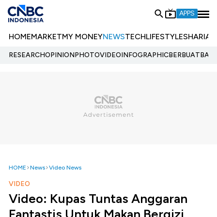
APPS
HOME
MARKET
MY MONEY
NEWS
TECH
LIFESTYLE
SHARIA
E
RESEARCH
OPINION
PHOTO
VIDEO
INFOGRAPHIC
BERBUATBAIK.
HOME
News
Video News
VIDEO
Video: Kupas Tuntas Anggaran
Fantastis Untuk Makan Bergizi