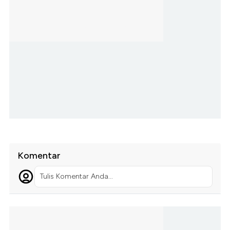
Komentar
Tulis Komentar Anda...