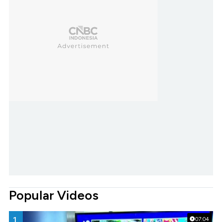
Popular Videos
1.
07:04