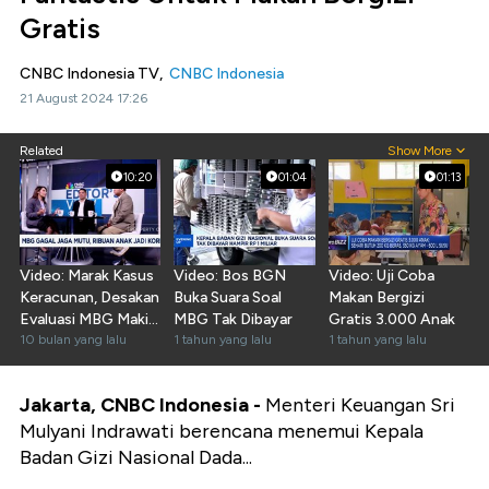
Gratis
CNBC Indonesia TV,
CNBC Indonesia
21 August 2024 17:26
Related
Show More
10:20
01:04
01:13
Video: Marak Kasus
Video: Bos BGN
Video: Uji Coba
Keracunan, Desakan
Buka Suara Soal
Makan Bergizi
Evaluasi MBG Makin
MBG Tak Dibayar
Gratis 3.000 Anak
Kuat
10 bulan yang lalu
1 tahun yang lalu
1 tahun yang lalu
Jakarta, CNBC Indonesia -
Menteri Keuangan Sri
Mulyani Indrawati berencana menemui Kepala
Badan Gizi Nasional Dada...