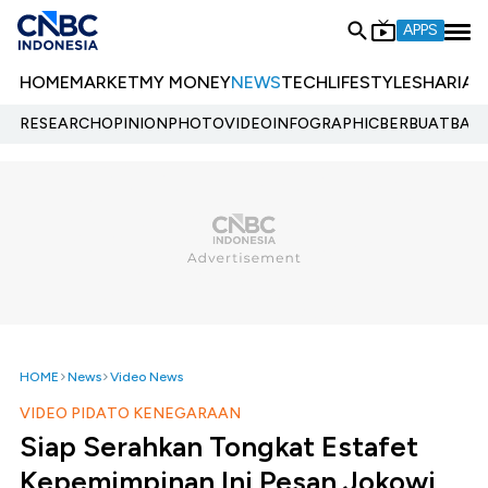
APPS
HOME
MARKET
MY MONEY
NEWS
TECH
LIFESTYLE
SHARIA
E
RESEARCH
OPINION
PHOTO
VIDEO
INFOGRAPHIC
BERBUATBAIK.
HOME
News
Video News
VIDEO PIDATO KENEGARAAN
Siap Serahkan Tongkat Estafet
Kepemimpinan,Ini Pesan Jokowi