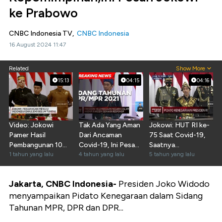
ke Prabowo
CNBC Indonesia TV,
CNBC Indonesia
16 August 2024 11:47
Related
Show More
15:13
04:15
04:16
Video: Jokowi
Tak Ada Yang Aman
Jokowi: HUT RI ke-
Pamer Hasil
Dari Ancaman
75 Saat Covid-19,
Pembangunan 10
Covid-19, Ini Pesan
Saatnya
Tahun Jadi Presiden
1 tahun yang lalu
Jokowi!
4 tahun yang lalu
Bertransformasi
5 tahun yang lalu
Jakarta, CNBC Indonesia-
Presiden Joko Widodo
menyampaikan Pidato Kenegaraan dalam Sidang
Tahunan MPR, DPR dan DPR...