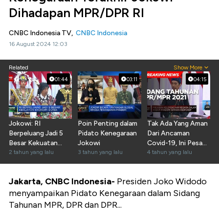
Dihadapan MPR/DPR RI
CNBC Indonesia TV,
CNBC Indonesia
16 August 2024 12:03
Related
Show More
01:44
03:11
04:15
Jokowi: RI
Poin Penting dalam
Tak Ada Yang Aman
Berpeluang Jadi 5
Pidato Kenegaraan
Dari Ancaman
Besar Kekuatan
Jokowi
Covid-19, Ini Pesan
Ekonomi Dunia
2 tahun yang lalu
3 tahun yang lalu
Jokowi!
4 tahun yang lalu
Jakarta, CNBC Indonesia-
Presiden Joko Widodo
menyampaikan Pidato Kenegaraan dalam Sidang
Tahunan MPR, DPR dan DPR...