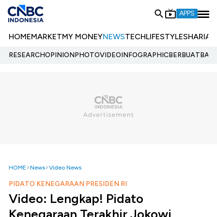
APPS
HOME
MARKET
MY MONEY
NEWS
TECH
LIFESTYLE
SHARIA
E
RESEARCH
OPINION
PHOTO
VIDEO
INFOGRAPHIC
BERBUATBAIK.
HOME
News
Video News
PIDATO KENEGARAAN PRESIDEN RI
Video: Lengkap! Pidato
Kenegaraan Terakhir Jokowi