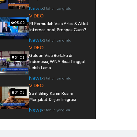
News
2 tahun yang lalu
VIDEO
05:02
RI Permudah Visa Artis & Atlet
Internasional, Prospek Cuan?
News
2 tahun yang lalu
VIDEO
Golden Visa Berlaku di
01:03
Indonesia, WNA Bisa Tinggal
Lebih Lama
News
3 tahun yang lalu
VIDEO
01:03
Sah! Silmy Karim Resmi
Menjabat Dirjen Imigrasi
News
3 tahun yang lalu