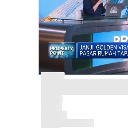
dan HAM Silmy Karim di Program Property 
Bagikan:
#dirjen imigrasi
#golden visa
#propert