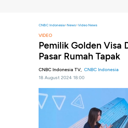
CNBC Indonesia
News
Video News
VIDEO
Pemilik Golden Visa 
Pasar Rumah Tapak
CNBC Indonesia TV,
CNBC Indonesia
18 August 2024 18:00
Jakarta, CNBC Indonesia
- Direktur Jende
mengatakan sejauh ini sudah ada 400 oran
Silmy juga menegaskan meski pemilik golden
ketentuan ketika ingin memiliki properti di Ta
Selengkapnya saksikan dialog Dina Gurning 