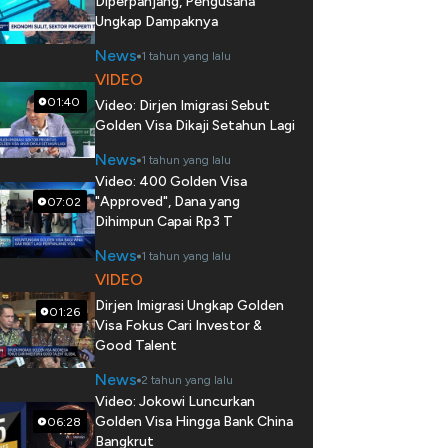
Diperpanjang, Pengusaha
Ungkap Dampaknya
News
1 tahun yang lalu
VIDEO
01:40
Video: Dirjen Imigrasi Sebut
Golden Visa Dikaji Setahun Lagi
News
1 tahun yang lalu
Video: 400 Golden Visa
"Approved", Dana yang
07:02
Dihimpun Capai Rp3 T
News
1 tahun yang lalu
VIDEO
Dirjen Imigrasi Ungkap Golden
01:26
Visa Fokus Cari Investor &
Good Talent
News
2 tahun yang lalu
Video: Jokowi Luncurkan
Golden Visa Hingga Bank China
06:28
Bangkrut