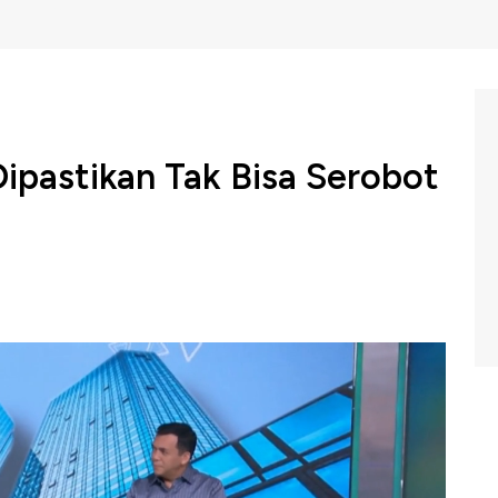
Dipastikan Tak Bisa Serobot
ral Imigrasi Kementerian Hukum dan HAM Silmy Karim
g WNA yang mendaftar untuk mendapatkan golden visa.
 visa memiliki sejumlah keuntungan, namun tetap ada
nah Air.
Bersama Direktur Jenderal Imigrasi Kementerian Hukum