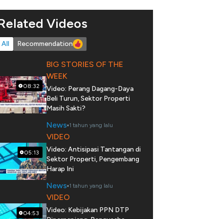
Related Videos
All
Recommendation
BIG STORIES OF THE
WEEK
08:32
Video: Perang Dagang-Daya
Beli Turun, Sektor Properti
Masih Sakti?
News
1 tahun yang lalu
VIDEO
Video: Antisipasi Tantangan di
05:13
Sektor Properti, Pengembang
Harap Ini
News
1 tahun yang lalu
VIDEO
Video: Kebijakan PPN DTP
04:53