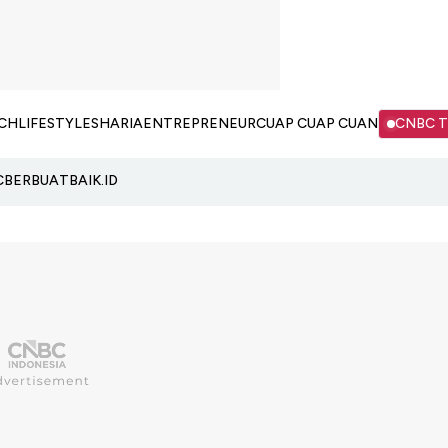
CH
LIFESTYLE
SHARIA
ENTREPRENEUR
CUAP CUAP CUAN
CNBC 
C
BERBUATBAIK.ID