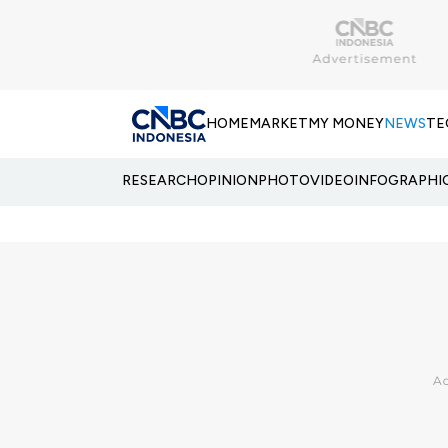
HOME
MARKET
MY MONEY
NEWS
TE
RESEARCH
OPINION
PHOTO
VIDEO
INFOGRAPHI