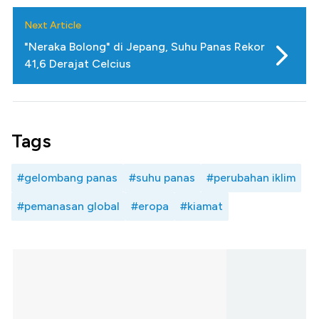
Next Article
"Neraka Bolong" di Jepang, Suhu Panas Rekor
41,6 Derajat Celcius
Tags
#gelombang panas
#suhu panas
#perubahan iklim
#pemanasan global
#eropa
#kiamat