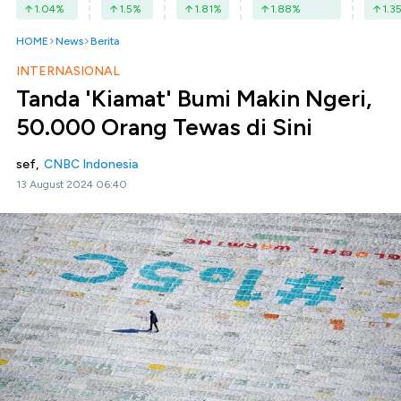
1.04
%
1.5
%
1.81
%
1.88
%
1.3
HOME
News
Berita
INTERNASIONAL
Tanda 'Kiamat' Bumi Makin Ngeri,
50.000 Orang Tewas di Sini
sef,
CNBC Indonesia
13 August 2024 06:40