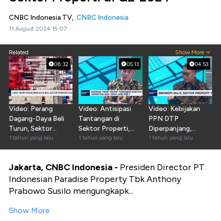
CNBC Indonesia TV,
CNBC Indonesia
11 August 2024 15:07
Related
Show More
08:32
05:13
04:53
Video: Perang
Video: Antisipasi
Video: Kebijakan
Dagang-Daya Beli
Tantangan di
PPN DTP
Turun, Sektor
Sektor Properti,
Diperpanjang,
Properti Masih
1 tahun yang lalu
Pengembang Harap
1 tahun yang lalu
Pengusaha Ungkap
1 tahun yang lalu
Sakti?
Ini
Dampaknya
Jakarta, CNBC Indonesia -
Presiden Director PT
Indonesian Paradise Property Tbk Anthony
Prabowo Susilo mengungkapk...
Show More