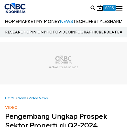
APPS
HOME
MARKET
MY MONEY
NEWS
TECH
LIFESTYLE
SHARIA
E
RESEARCH
OPINION
PHOTO
VIDEO
INFOGRAPHIC
BERBUATBAIK.
HOME
News
Video News
VIDEO
Pengembang Ungkap Prospek
Sektor Properti di Q2-2024