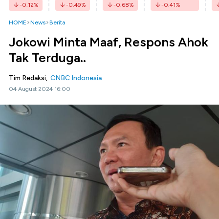
-0.12
%
-0.49
%
-0.68
%
-0.41
%
HOME
News
Berita
Jokowi Minta Maaf, Respons Ahok
Tak Terduga..
Tim Redaksi,
CNBC Indonesia
04 August 2024 16:00