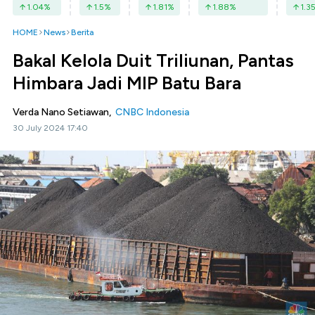
1.04
%
1.5
%
1.81
%
1.88
%
1.3
HOME
News
Berita
Bakal Kelola Duit Triliunan, Pantas
Himbara Jadi MIP Batu Bara
Verda Nano Setiawan,
CNBC Indonesia
30 July 2024 17:40